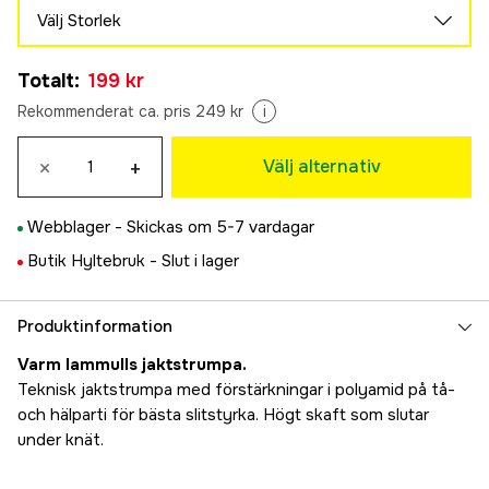
Välj Storlek
37/39
Totalt
:
199 kr
249 kr
40/42
Rekommenderat ca. pris 249 kr
i
199 kr
43/45
×
+
Välj alternativ
199 kr
46/48
Webblager -
Skickas om 5-7 vardagar
199 kr
Butik Hyltebruk -
Slut i lager
Produktinformation
Varm lammulls jaktstrumpa.
Teknisk jaktstrumpa med förstärkningar i polyamid på tå-
och hälparti för bästa slitstyrka. Högt skaft som slutar
under knät.