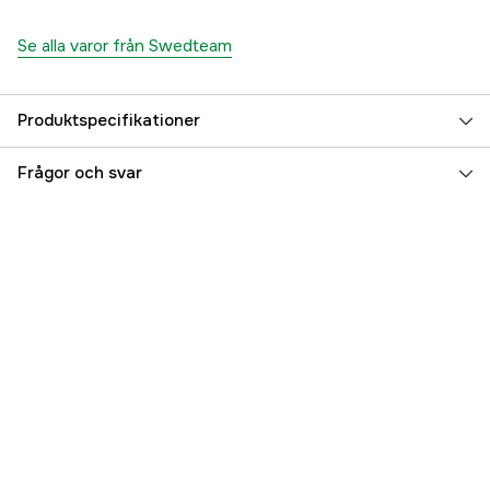
Se alla varor från Swedteam
Produktspecifikationer
Färgton
Grön
Frågor och svar
Dam/Herr
Herr
Referensnummer
3000065320
Tillverkarens artikelnummer
100509407352
EAN
7330144042042