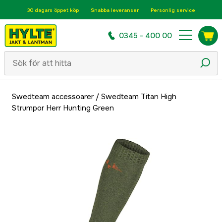
30 dagars öppet köp
Snabba leveranser
Personlig service
0345 - 400 00
Swedteam accessoarer
/
Swedteam Titan High
Strumpor Herr Hunting Green