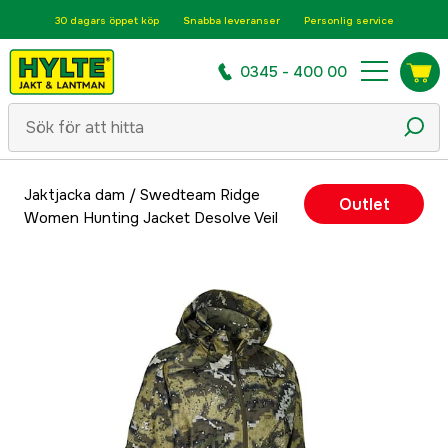
30 dagars öppet köp
Snabba leveranser
Personlig service
0345 - 400 00
Jaktjacka dam
/
Swedteam Ridge
Outlet
Women Hunting Jacket Desolve Veil