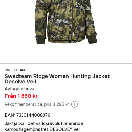
SWEDTEAM
Swedteam Ridge Women Hunting Jacket
Desolve Veil
Avtagbar huva
Från
1 650 kr
Rekommenderat ca. pris 3 295 kr
i
EAN
:
7330144008376
Jaktjacka i det världsrevolutionerande
kamouflagemönstret DESOLVE® Veil.