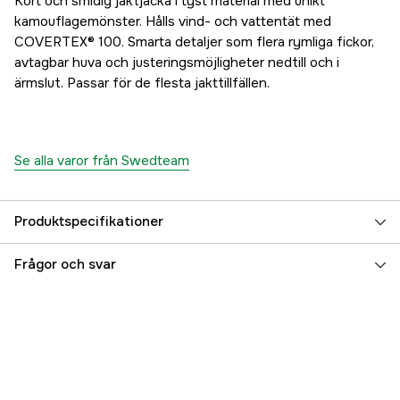
Kort och smidig jaktjacka i tyst material med unikt
kamouflagemönster. Hålls vind- och vattentät med
COVERTEX® 100. Smarta detaljer som flera rymliga fickor,
avtagbar huva och justeringsmöjligheter nedtill och i
ärmslut. Passar för de flesta jakttillfällen.
Se alla varor från Swedteam
Produktspecifikationer
Vindtät
yes
Frågor och svar
Vattentät
yes
Membran
COVERTEX® 100
Material
Polyester