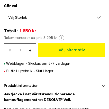
Gör val
Välj Storlek
34
Slutsåld
Totalt
:
1 650 kr
1 650 kr
36
Rekommenderat ca. pris 3 295 kr
i
Slutsåld
1 650 kr
38
×
+
Välj alternativ
Slutsåld
1 650 kr
40
Webblager -
Skickas om 5-7 vardagar
1 650 kr
42
Butik Hyltebruk -
Slut i lager
Slutsåld
1 650 kr
44
Produktinformation
1 650 kr
46
Jaktjacka i det världsrevolutionerande
Slutsåld
1 650 kr
kamouflagemönstret DESOLVE® Veil.