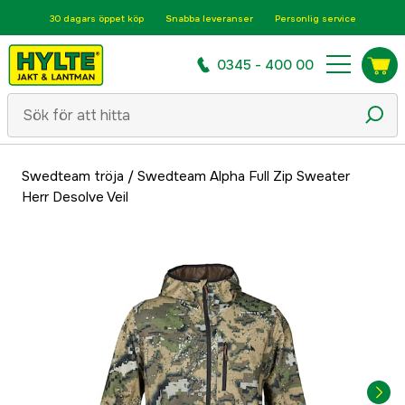
30 dagars öppet köp
Snabba leveranser
Personlig service
0345 - 400 00
Swedteam tröja
/
Swedteam Alpha Full Zip Sweater
Herr Desolve Veil