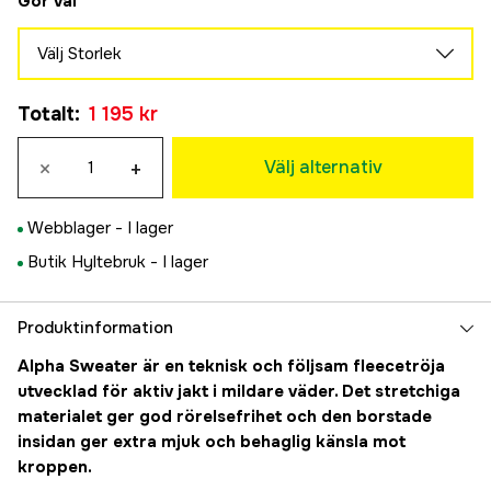
Gör val
Välj Storlek
XS
Totalt
:
1 195 kr
1 195 kr
S
×
+
1 195 kr
Välj alternativ
M
1 195 kr
Webblager -
I lager
L
Butik Hyltebruk -
I lager
1 195 kr
XL
1 195 kr
Produktinformation
2XL
Alpha Sweater är en teknisk och följsam fleecetröja
1 195 kr
utvecklad för aktiv jakt i mildare väder. Det stretchiga
3XL
materialet ger god rörelsefrihet och den borstade
1 195 kr
insidan ger extra mjuk och behaglig känsla mot
kroppen.