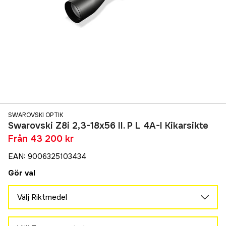
SWAROVSKI OPTIK
Swarovski Z8i 2,3-18x56 II. P L 4A-I Kikarsikte
Från
43 200 kr
EAN
:
9006325103434
Gör val
Välj Riktmedel
4A-I
43 200 kr