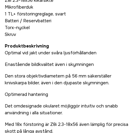
Z8i 2.3-18x56 kikarsikte
Mikrofiberduk
1 TL+ förstoringreglage, svart
Batteri / Reservbatteri
Torx-nyckel
Skruv
Produktbeskrivning
Optimal vid jakt under svåra ljusförhållanden
Enastående bildkvalitet även i skymningen
Den stora objektivdiametern på 56 mm säkerställer
knivskarpa bilder, även i den djupaste skymningen.
Optimerad hantering
Det omdesignade okularet möjliggör intuitiv och snabb
användning i alla situationer.
Med 18x förstoring är Z8i 2.3-18x56 även lämplig för precisa
skott på långa avstånd.