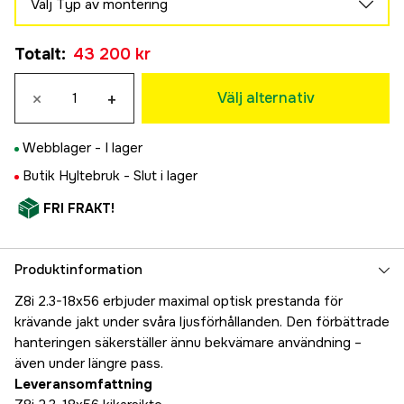
Välj Typ av montering
BRX-I
Ring
43 200 kr
Totalt
:
43 200 kr
43 200 kr
4W-I
Skena
43 200 kr
×
+
44 000 kr
Välj alternativ
Webblager -
I lager
Butik Hyltebruk -
Slut i lager
FRI FRAKT!
Produktinformation
Z8i 2.3-18x56 erbjuder maximal optisk prestanda för
krävande jakt under svåra ljusförhållanden. Den förbättrade
hanteringen säkerställer ännu bekvämare användning –
även under längre pass.
Leveransomfattning