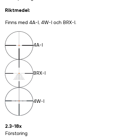
Riktmedel:
Finns med 4A-I, 4W-I och BRX-I.
4A-I
BRX-I
4W-I
2.3-18x
Förstoring