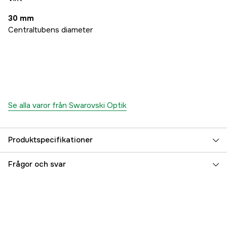
30 mm
Centraltubens diameter
Se alla varor från Swarovski Optik
Produktspecifikationer
Användningsområde
Purschjakt
Frågor och svar
Belyst riktmedel
yes
Magnification
2,3-18x
Tubdiameter
30 mm