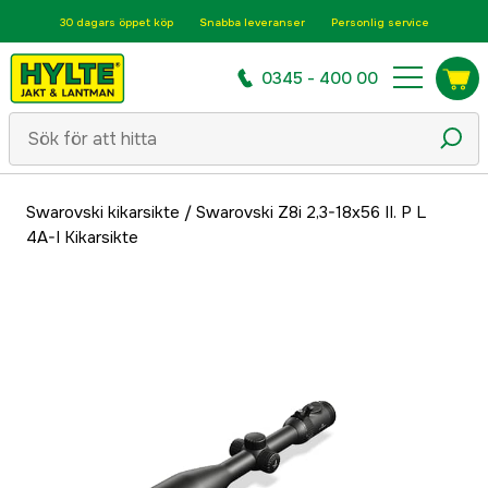
30 dagars öppet köp
Snabba leveranser
Personlig service
0345 - 400 00
Swarovski kikarsikte
/
Swarovski Z8i 2,3-18x56 II. P L
4A-I Kikarsikte