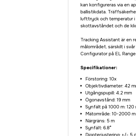
kan konfigureras via en a
ballistikdata. Träffsäker
lufttryck och temperatur 
skottavståndet och de klic
Tracking Assistant är en r
målområdet, särskilt i sv
Configurator på EL Range
Specifikationer:
Förstoring: 10x
Objektivdiameter: 42 
Utgångspupill: 4.2 mm
Ögonavstånd: 19 mm
Synfält på 1000 m: 120
Mätområde: 10-2000 m
Närgräns: 5 m
Synfält: 6.8°
Diopterjustering: +/- 5 