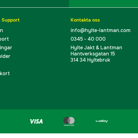
& Support
Kontakta oss
en
info@hylte-lantman.com
port
0345 - 40 000
ingar
Hylte Jakt & Lantman
Hantverksgatan 15
uider
314 34 Hyltebruk
kort