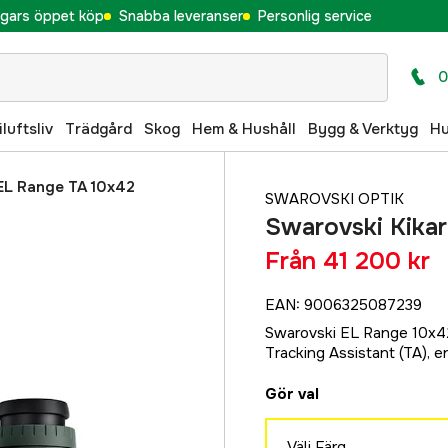
gars öppet köp
Snabba leveranser
Personlig service
0
iluftsliv
Trädgård
Skog
Hem & Hushåll
Bygg & Verktyg
H
 EL Range TA 10x42
SWAROVSKI OPTIK
Swarovski Kika
Från
41 200 kr
EAN
:
9006325087239
Swarovski EL Range 10x42
Tracking Assistant (TA), e
Gör val
Välj Färg