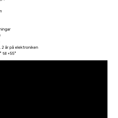
m
tningar
)
m
n, 2 år på elektroniken
till +55°