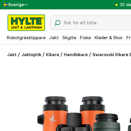
30 da
Sverige
Danmark
Suomi
Robotgräsklippare
Jakt
Skytte
Fiske
Kläder & Skor
Fr
Norge
Deutschland
Jakt
/
Jaktoptik
/
Kikare
/
Handkikare
/
Swarovski Kikare