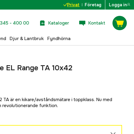
Privat
Företag
Logga in
345 - 400 00
Kataloger
Kontakt
und
Djur & Lantbruk
Fyndhörna
re EL Range TA 10x42
 TA är en kikare/avståndsmätare i toppklass. Nu med
n revolutionerande funktion.