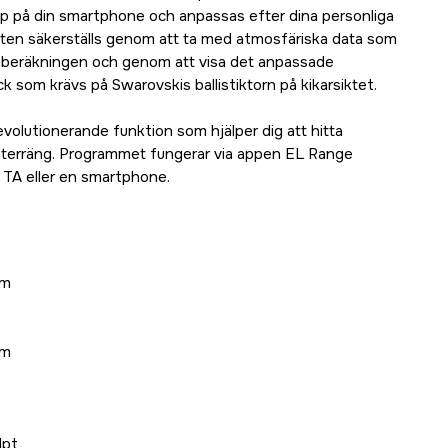
pp på din smartphone och anpassas efter dina personliga
heten säkerställs genom att ta med atmosfäriska data som
i beräkningen och genom att visa det anpassade
k som krävs på Swarovskis ballistiktorn på kikarsiktet.
evolutionerande funktion som hjälper dig att hitta
år terräng. Programmet fungerar via appen EL Range
 TA eller en smartphone.
mm
 m
dpt