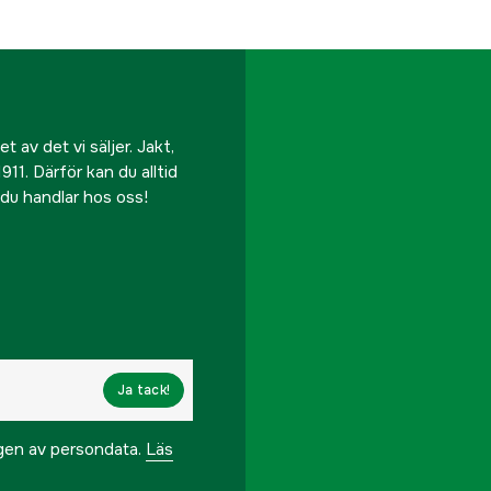
Tillverkarens artikeln
EAN
 av det vi säljer. Jakt,
911. Därför kan du alltid
r du handlar hos oss!
Ja tack!
ngen av persondata.
Läs