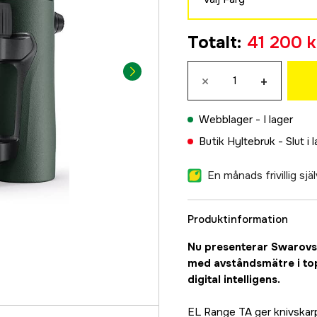
Grön
Totalt
:
41 200 k
41 200 kr
Orange
×
+
41 200 kr
Webblager -
I lager
Butik Hyltebruk -
Slut i 
En månads frivillig sj
Produktinformation
Nu presenterar Swarovsk
med avståndsmätre i to
digital intelligens.
EL Range TA ger knivskarp