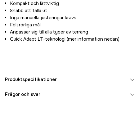
Kompakt och lättviktig
Snabb att fälla ut
Inga manuella justeringar krävs
Följ rörliga mål
Anpassar sig till alla typer av terräng
Quick Adapt LT-teknologi (mer information nedan)
Produktspecifikationer
Referensnummer
3000079758
Frågor och svar
Tillverkarens artikelnummer
SWAG-ST-LITE
EAN
857925007085