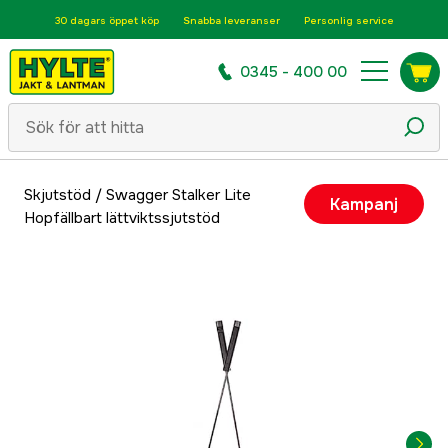
30 dagars öppet köp
Snabba leveranser
Personlig service
0345 - 400 00
Skjutstöd
/
Swagger Stalker Lite
Kampanj
Hopfällbart lättviktssjutstöd