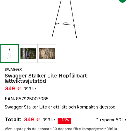
SWAGGER
Swagger Stalker Lite Hopfällbart
lättviktssjutstöd
349 kr
399 kr
EAN
:
857925007085
Swagger Stalker Lite är ett lätt och kompakt skjutstöd.
Totalt
:
349 kr
399 kr
Du sparar
50 kr
-
13
%
Vårt lägsta pris de senaste 30 dagarna före kampanjstart:
399 kr