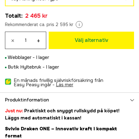
7.3:1 Vänstervevad
Totalt
:
2 465 kr
2 465 kr
7.3:1 Högervevad
Rekommenderat ca. pris 2 595 kr
i
2 465 kr
×
+
Välj alternativ
Webblager -
I lager
Butik Hyltebruk -
I lager
En månads frivillig självriskförsäkring från
Easy Peasy ingår -
läs mer
Produktinformation
Just nu:
Praktiskt och snyggt rullskydd på köpet!
Läggs med automatiskt i kassan!
Svivlo Draken ONE – Innovativ kraft i kompakt
format