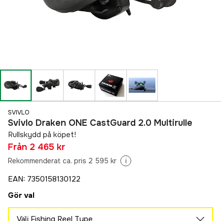
SVIVLO
Svivlo Draken ONE CastGuard 2.0 Multirulle
Rullskydd på köpet!
Från
2 465 kr
Rekommenderat ca. pris 2 595 kr
i
EAN
:
7350158130122
Gör val
Välj Fishing Reel Type