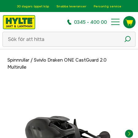
30 dagars öppet köp
Snabba leveranser
Personlig service
0345 - 400 00
Spinnrullar
/
Svivlo Draken ONE CastGuard 2.0
Multirulle