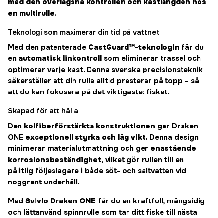
med den överlägsna kontrollen och kastlängden hos
en multirulle
.
Teknologi som maximerar din tid på vattnet
Med den patenterade
CastGuard™-teknologin
får du
en
automatisk linkontroll
som eliminerar trassel och
optimerar varje kast. Denna svenska precisionsteknik
säkerställer att din rulle alltid presterar på topp – så
att du kan fokusera på det viktigaste: fisket.
Skapad för att hålla
Den
kolfiberförstärkta konstruktionen
ger Draken
ONE
exceptionell styrka och låg vikt.
Denna design
minimerar materialutmattning och ger
enastående
korrosionsbeständighet
, vilket gör rullen till en
pålitlig följeslagare i både söt- och saltvatten vid
noggrant underhåll.
Med
Svivlo Draken ONE
får du en kraftfull, mångsidig
och lättanvänd spinnrulle som tar ditt fiske till nästa