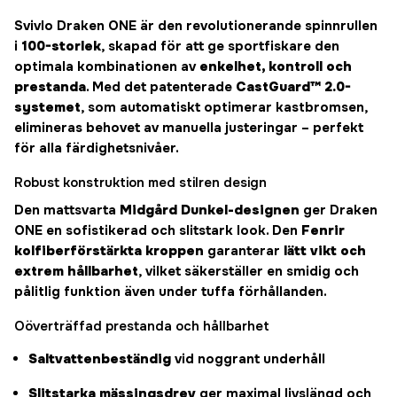
Svivlo Draken ONE är den revolutionerande spinnrullen
i
100-storlek
, skapad för att ge sportfiskare den
optimala kombinationen av
enkelhet, kontroll och
prestanda
. Med det patenterade
CastGuard™ 2.0-
systemet
, som automatiskt optimerar kastbromsen,
elimineras behovet av manuella justeringar – perfekt
för alla färdighetsnivåer.
Robust konstruktion med stilren design
Den mattsvarta
Midgård Dunkel-designen
ger Draken
ONE en sofistikerad och slitstark look. Den
Fenrir
kolfiberförstärkta kroppen
garanterar
lätt vikt och
extrem hållbarhet
, vilket säkerställer en smidig och
pålitlig funktion även under tuffa förhållanden.
Oöverträffad prestanda och hållbarhet
Saltvattenbeständig
vid noggrant underhåll
Slitstarka mässingsdrev
ger maximal livslängd och