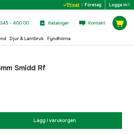
Privat
Företag
Logga in
345 - 400 00
Kataloger
Kontakt
und
Djur & Lantbruk
Fyndhörna
 6mm Smidd Rf
Lägg i varukorgen