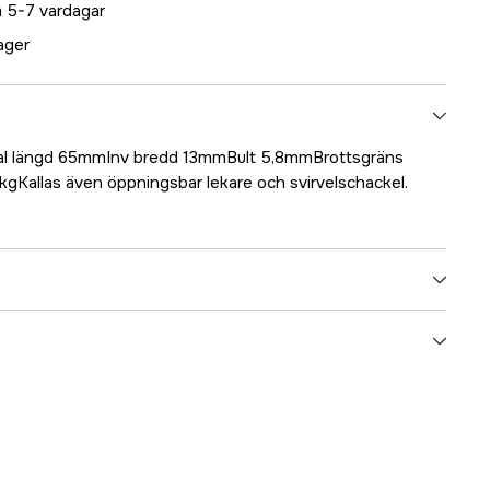
 5-7 vardagar
lager
Total längd 65mmInv bredd 13mmBult 5,8mmBrottsgräns
kgKallas även öppningsbar lekare och svirvelschackel.
5000024553
ummer
17.3492
7393401034921