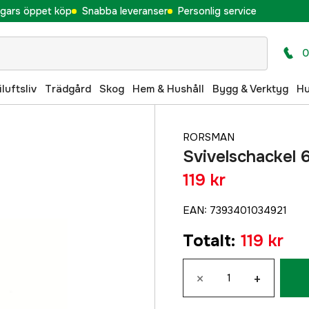
gars öppet köp
Snabba leveranser
Personlig service
0
iluftsliv
Trädgård
Skog
Hem & Hushåll
Bygg & Verktyg
H
RORSMAN
Svivelschackel
119 kr
EAN
:
7393401034921
Totalt
:
119 kr
×
+