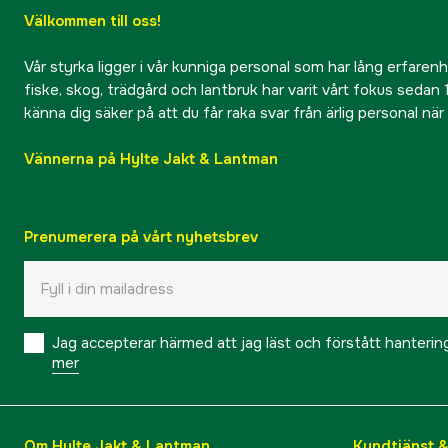
Välkommen till oss!
Vår styrka ligger i vår kunniga personal som har lång erfarenhet
fiske, skog, trädgård och lantbruk har varit vårt fokus sedan 1
känna dig säker på att du får raka svar från ärlig personal nä
Vännerna på Hylte Jakt & Lantman
Prenumerera på vårt nyhetsbrev
Jag accepterar härmed att jag läst och förstått hanteri
mer
Om Hylte Jakt & Lantman
Kundtjänst 