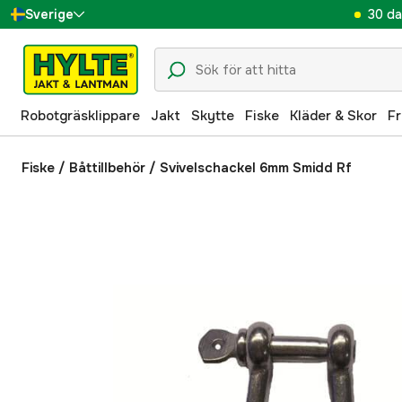
30 da
Sverige
Danmark
Suomi
Robotgräsklippare
Jakt
Skytte
Fiske
Kläder & Skor
Fr
Norge
Deutschland
Fiske
/
Båttillbehör
/
Svivelschackel 6mm Smidd Rf