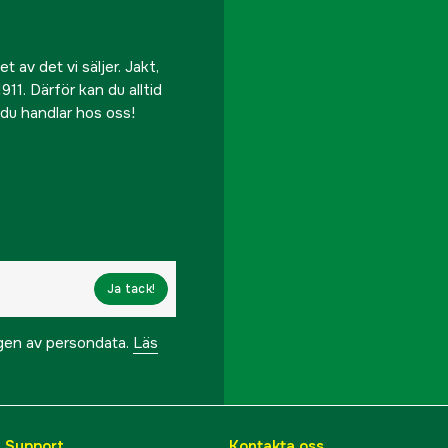
 av det vi säljer. Jakt,
911. Därför kan du alltid
r du handlar hos oss!
Ja tack!
ngen av persondata.
Läs
& Support
Kontakta oss