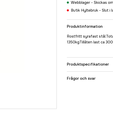
Webblager -
Skickas om
Butik Hyltebruk -
Slut i 
Produktinformation
Rostfritt syrafast stål.
1350kgTillåten last ca 300
Produktspecifikationer
Referensnummer
Frågor och svar
Tillverkarens artikeln
EAN