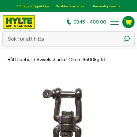
30 dagars öppet köp
Snabba leveranser
Personlig service
0345 - 400 00
Båttillbehör
/
Svivelschackel 10mm 3500kg Rf