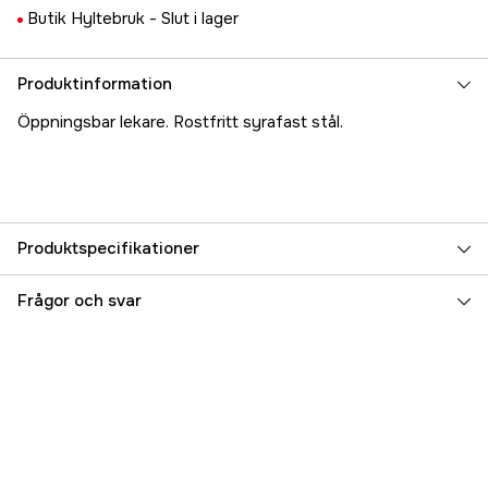
Butik Hyltebruk -
Slut i lager
Produktinformation
Öppningsbar lekare. Rostfritt syrafast stål.
Produktspecifikationer
Referensnummer
5000024552
Frågor och svar
Tillverkarens artikelnummer
17.2504
EAN
7393401025042