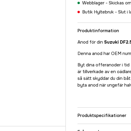
Webblager -
Skickas om
Butik Hyltebruk -
Slut i 
Produktinformation
Anod för din
Suzuki DF2.
Denna anod har OEM numm
Byt dina offeranoder i tid
är tillverkade av en oädlar
så sätt skyddar du din bå
byta anod när ungefär halv
Produktspecifikationer