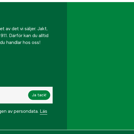
 av det vi säljer. Jakt,
911. Därför kan du alltid
r du handlar hos oss!
Ja tack!
ngen av persondata.
Läs