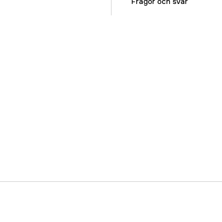
Referensnummer
Frågor och svar
Tillverkarens artikeln
EAN