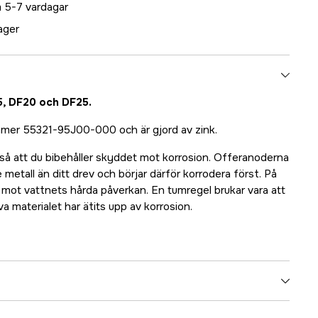
 5-7 vardagar
lager
5, DF20 och DF25.
er 55321-95J00-000 och är gjord av zink.
 så att du bibehåller skyddet mot korrosion. Offeranoderna
e metall än ditt drev och börjar därför korrodera först. På
t mot vattnets hårda påverkan. En tumregel brukar vara att
a materialet har ätits upp av korrosion.