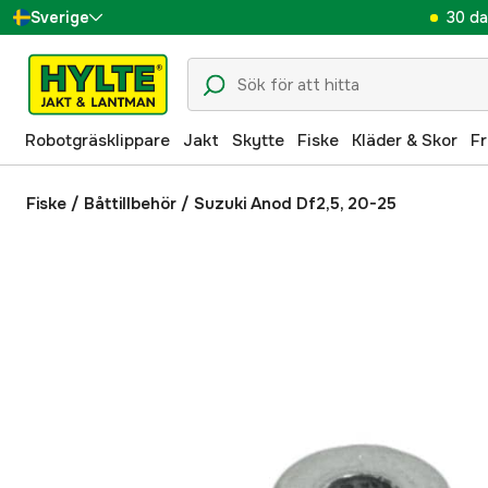
30 da
Sverige
Danmark
Suomi
Robotgräsklippare
Jakt
Skytte
Fiske
Kläder & Skor
Fr
Norge
Deutschland
Fiske
/
Båttillbehör
/
Suzuki Anod Df2,5, 20-25