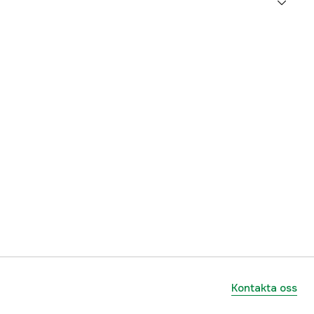
5000092542
ummer
55321-95J00
7393401824898
Kontakta oss