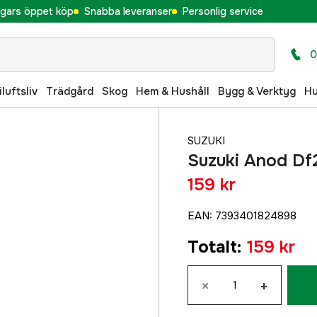
gars öppet köp
Snabba leveranser
Personlig service
0
iluftsliv
Trädgård
Skog
Hem & Hushåll
Bygg & Verktyg
H
SUZUKI
Suzuki Anod Df
159 kr
EAN
:
7393401824898
Totalt
:
159 kr
×
+