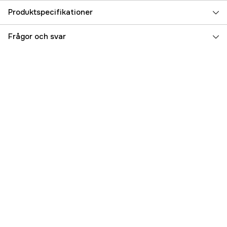
Produktspecifikationer
Referensnummer
5000024103
Frågor och svar
Tillverkarens artikelnummer
544022
EAN
7340068911478