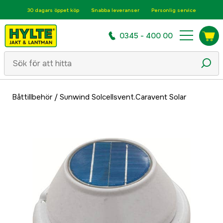
30 dagars öppet köp
Snabba leveranser
Personlig service
0345 - 400 00
Båttillbehör
/
Sunwind Solcellsvent.Caravent Solar