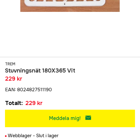
TREM
Stuvningsnät 180X365 Vit
229 kr
EAN
:
8024827511190
Totalt
:
229 kr
Meddela mig!
Webblager -
Slut i lager