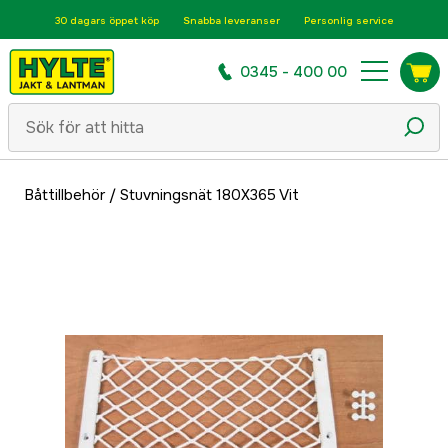
30 dagars öppet köp
Snabba leveranser
Personlig service
0345 - 400 00
Båttillbehör
/
Stuvningsnät 180X365 Vit