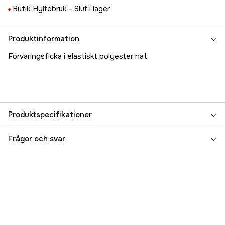
Butik Hyltebruk -
Slut i lager
Produktinformation
Förvaringsficka i elastiskt polyester nät.
Produktspecifikationer
Referensnummer
5000024401
Frågor och svar
Tillverkarens artikelnummer
17.1216
EAN
8024827511190