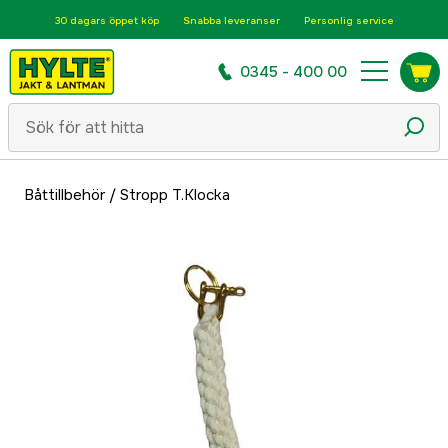
30 dagars öppet köp
Snabba leveranser
Personlig service
0345 - 400 00
Båttillbehör
/
Stropp T.Klocka