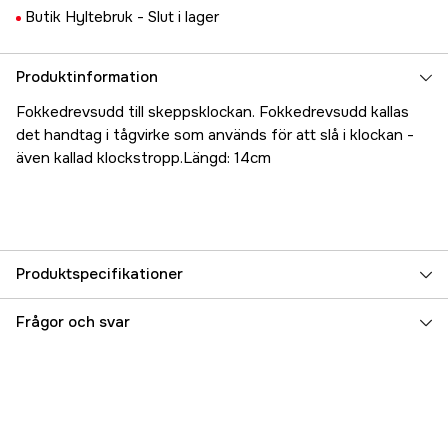
Butik Hyltebruk -
Slut i lager
Produktinformation
Fokkedrevsudd till skeppsklockan. Fokkedrevsudd kallas
det handtag i tågvirke som används för att slå i klockan -
även kallad klockstropp.Längd: 14cm
Produktspecifikationer
Referensnummer
5000024355
Frågor och svar
Tillverkarens artikelnummer
17.4051
EAN
7393401040519