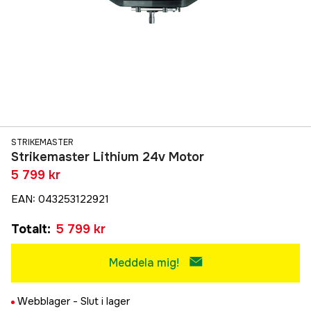
STRIKEMASTER
Strikemaster Lithium 24v Motor
5 799 kr
EAN
:
043253122921
Totalt
:
5 799 kr
Meddela mig!
Webblager -
Slut i lager