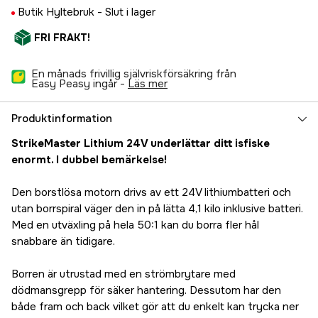
Butik Hyltebruk -
Slut i lager
FRI FRAKT!
En månads frivillig självriskförsäkring från
Easy Peasy ingår -
läs mer
Produktinformation
StrikeMaster Lithium 24V underlättar ditt isfiske
enormt. I dubbel bemärkelse!
Den borstlösa motorn drivs av ett 24V lithiumbatteri och
utan borrspiral väger den in på lätta 4,1 kilo inklusive batteri.
Med en utväxling på hela 50:1 kan du borra fler hål
snabbare än tidigare.
Borren är utrustad med en strömbrytare med
dödmansgrepp för säker hantering. Dessutom har den
både fram och back vilket gör att du enkelt kan trycka ner