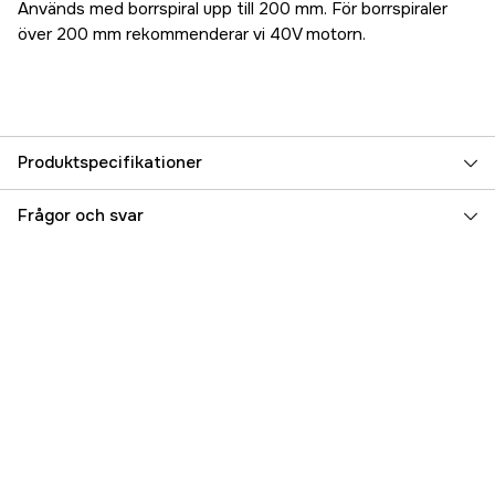
Används med borrspiral upp till 200 mm. För borrspiraler
över 200 mm rekommenderar vi 40V motorn.
Produktspecifikationer
Referensnummer
5000033331
Frågor och svar
Tillverkarens artikelnummer
129149
EAN
043253122921