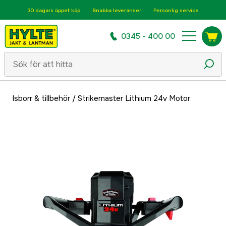
30 dagars öppet köp
Snabba leveranser
Personlig service
0345 - 400 00
Isborr & tillbehör
/
Strikemaster Lithium 24v Motor