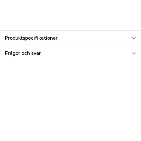
Produktspecifikationer
Referensnummer
5000013350
Frågor och svar
Tillverkarens artikelnummer
124030
EAN
6416038105251