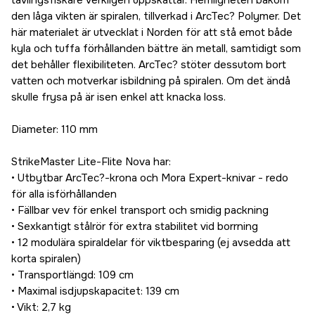
tävlingsfiskare verkligen uppskattar. Hemligheten bakom
den låga vikten är spiralen, tillverkad i ArcTec? Polymer. Det
här materialet är utvecklat i Norden för att stå emot både
kyla och tuffa förhållanden bättre än metall, samtidigt som
det behåller flexibiliteten. ArcTec? stöter dessutom bort
vatten och motverkar isbildning på spiralen. Om det ändå
skulle frysa på är isen enkel att knacka loss.
Diameter: 110 mm
StrikeMaster Lite-Flite Nova har:
• Utbytbar ArcTec?-krona och Mora Expert-knivar - redo
för alla isförhållanden
• Fällbar vev för enkel transport och smidig packning
• Sexkantigt stålrör för extra stabilitet vid borrning
• 12 modulära spiraldelar för viktbesparing (ej avsedda att
korta spiralen)
• Transportlängd: 109 cm
• Maximal isdjupskapacitet: 139 cm
• Vikt: 2,7 kg