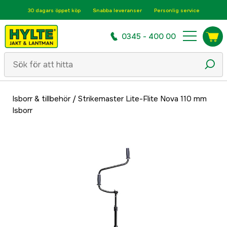
30 dagars öppet köp
Snabba leveranser
Personlig service
0345 - 400 00
Isborr & tillbehör
/
Strikemaster Lite-Flite Nova 110 mm
Isborr