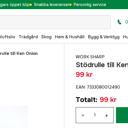
gars öppet köp
Snabba leveranser
Personlig service
0
iluftsliv
Trädgård
Skog
Hem & Hushåll
Bygg & Verktyg
H
ulle till Ken Onion
WORK SHARP
Stödrulle till K
99 kr
EAN
:
7333080012490
Totalt
:
99 kr
×
+