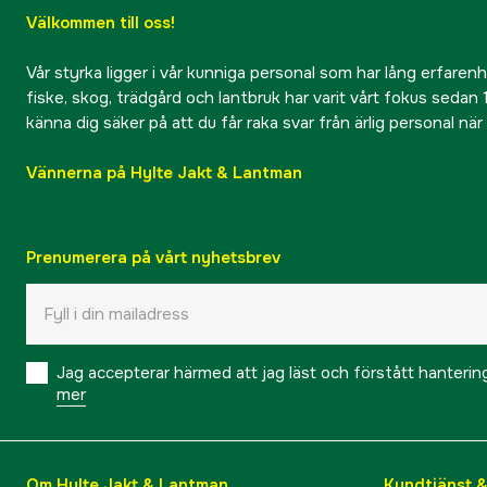
Välkommen till oss!
Vår styrka ligger i vår kunniga personal som har lång erfarenhet
fiske, skog, trädgård och lantbruk har varit vårt fokus sedan 1
känna dig säker på att du får raka svar från ärlig personal nä
Vännerna på Hylte Jakt & Lantman
Prenumerera på vårt nyhetsbrev
Jag accepterar härmed att jag läst och förstått hanteri
mer
Om Hylte Jakt & Lantman
Kundtjänst 