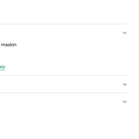
n maskin
arp
3000006590
ummer
7333080012490
7333080012490