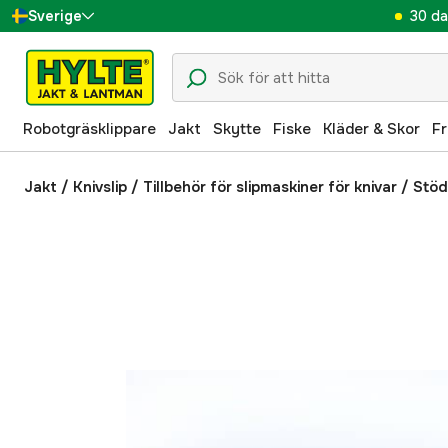
30 da
Sverige
Danmark
Suomi
Robotgräsklippare
Jakt
Skytte
Fiske
Kläder & Skor
Fr
Norge
Deutschland
Jakt
/
Knivslip
/
Tillbehör för slipmaskiner för knivar
/
Stödr