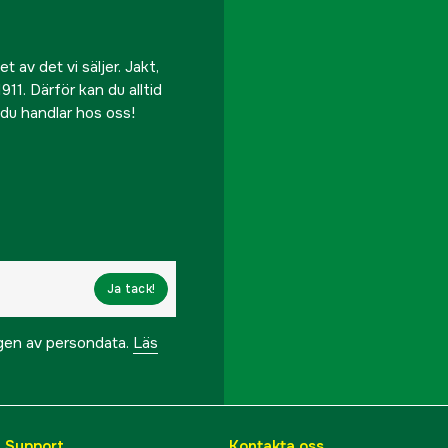
 av det vi säljer. Jakt,
911. Därför kan du alltid
r du handlar hos oss!
Ja tack!
ngen av persondata.
Läs
& Support
Kontakta oss