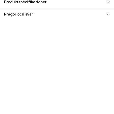
Produktspecifikationer
Referensnummer
5000024295
Frågor och svar
Tillverkarens artikelnummer
17.94484
EAN
096144000112