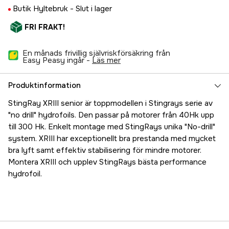
Butik Hyltebruk -
Slut i lager
FRI FRAKT!
En månads frivillig självriskförsäkring från
Easy Peasy ingår -
läs mer
Produktinformation
StingRay XRIII senior är toppmodellen i Stingrays serie av
"no drill" hydrofoils. Den passar på motorer från 40Hk upp
till 300 Hk. Enkelt montage med StingRays unika "No-drill"
system. XRIII har exceptionellt bra prestanda med mycket
bra lyft samt effektiv stabilisering för mindre motorer.
Montera XRIII och upplev StingRays bästa performance
hydrofoil.