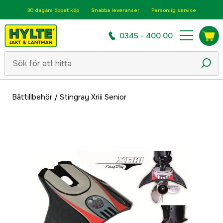
30 dagars öppet köp
Snabba leveranser
Personlig service
0345 - 400 00
Båttillbehör
/
Stingray Xriii Senior