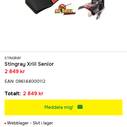
STINGRAY
Stingray Xriii Senior
2 849 kr
EAN
:
096144000112
Totalt
:
2 849 kr
Meddela mig!
Webblager -
Slut i lager