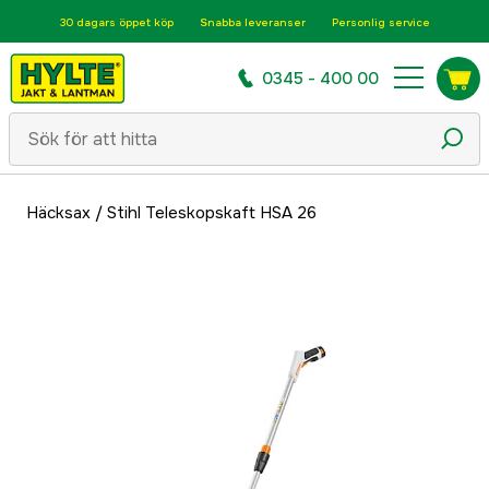
30 dagars öppet köp
Snabba leveranser
Personlig service
0345 - 400 00
Häcksax
/
Stihl Teleskopskaft HSA 26