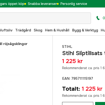
gars öppet köp
Snabba leveranser
Personlig service
0
iluftsliv
Trädgård
Skog
Hem & Hushåll
Bygg & Verktyg
H
till röjsågsklingor
STIHL
Stihl Sliptillsats
1 225 kr
Rekommenderat ca. pris 1 6
EAN
:
795711115197
Totalt
:
1 225 kr
Rekommenderat ca. pris 1 6