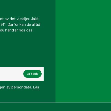
 av det vi säljer. Jakt,
911. Därför kan du alltid
r du handlar hos oss!
Ja tack!
ngen av persondata.
Läs