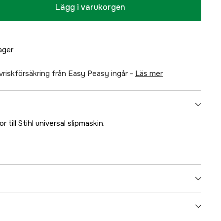
Lägg i varukorgen
lager
älvriskförsäkring från Easy Peasy ingår -
läs mer
or till Stihl universal slipmaskin.
yes