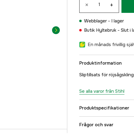
×
+
Webblager -
I lager
Butik Hyltebruk -
Slut i 
En månads frivillig sj
Produktinformation
Sliptillsats för röjsågskling
Se alla varor från Stihl
Produktspecifikationer
Global Garanti
Frågor och svar