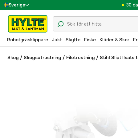
30 da
Sverige
Danmark
Suomi
Robotgräsklippare
Jakt
Skytte
Fiske
Kläder & Skor
Fr
Norge
Deutschland
Skog
/
Skogsutrustning
/
Filutrustning
/
Stihl Sliptillsats 