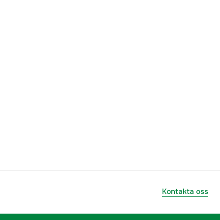
1000097533
ummer
52037502800
795711115197
Kontakta oss