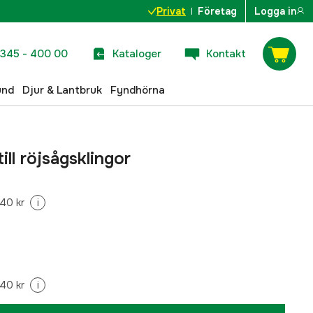
Privat
Företag
Logga in
345 - 400 00
Kataloger
Kontakt
und
Djur & Lantbruk
Fyndhörna
 till röjsågsklingor
40 kr
i
40 kr
i