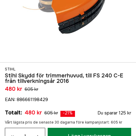
STIHL
Stihl Skydd för trimmerhuvud, till FS 240 C-E
från tillverkningsår 2016
480 kr
605 kr
EAN
:
886661198429
Totalt
:
480 kr
605 kr
Du sparar
125 kr
-
21
%
Vårt lägsta pris de senaste 30 dagarna före kampanjstart:
605 kr