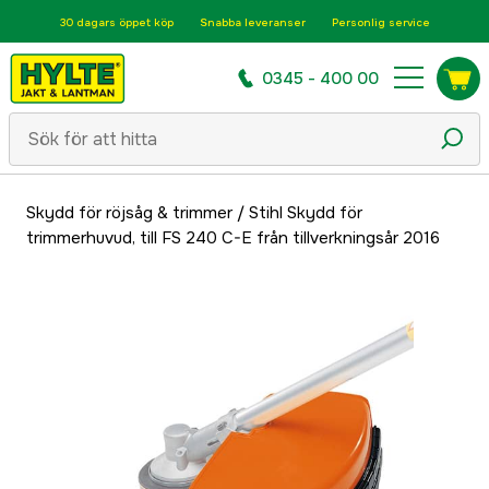
30 dagars öppet köp
Snabba leveranser
Personlig service
0345 - 400 00
Skydd för röjsåg & trimmer
/
Stihl Skydd för
trimmerhuvud, till FS 240 C-E från tillverkningsår 2016