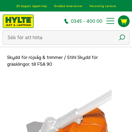
30 dagars öppet köp
Snabba leveranser
Personlig service
0345 - 400 00
Skydd för röjsåg & trimmer
/
Stihl Skydd för
gräsklingor, till FSA 90