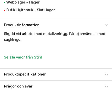
Webblager -
I lager
Butik Hyltebruk -
Slut i lager
Produktinformation
Skydd vid arbete med metallverktyg. Får ej användas med
sågklingor.
Se alla varor från Stihl
Produktspecifikationer
Global Garanti
yes
Frågor och svar
Garanti
1 år
Referensnummer
1000096796