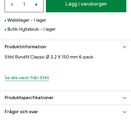
×
+
Lägg i varukorgen
Webblager -
I lager
Butik Hyltebruk -
I lager
Produktinformation
Stihl Rundfil Classic Ø 3,2 X 150 mm 6-pack.
Se alla varor från Stihl
Produktspecifikationer
Garanti
1 år
Frågor och svar
Referensnummer
1000106267