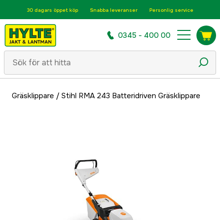
30 dagars öppet köp
Snabba leveranser
Personlig service
0345 - 400 00
Gräsklippare
/
Stihl RMA 243 Batteridriven Gräsklippare