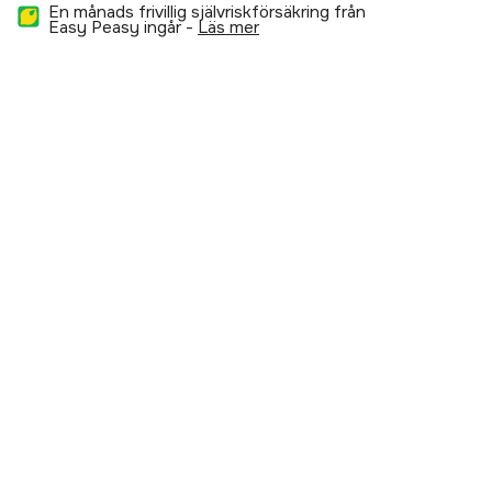
En månads frivillig självriskförsäkring från
Easy Peasy ingår -
läs mer