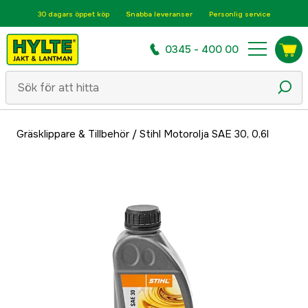
30 dagars öppet köp
Snabba leveranser
Personlig service
0345 - 400 00
Gräsklippare & Tillbehör
/
Stihl Motorolja SAE 30, 0,6l