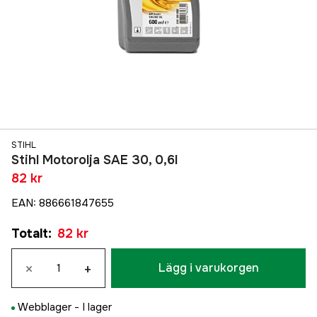
STIHL
Stihl Motorolja SAE 30, 0,6l
82 kr
EAN
:
886661847655
Totalt
:
82 kr
×
+
Lägg i varukorgen
Webblager -
I lager