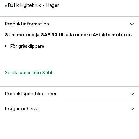
Butik Hyltebruk -
I lager
Produktinformation
Stihl motorolja SAE 30 till alla mindre 4-takts motorer.
För gräsklippare
Se alla varor från Stihl
Produktspecifikationer
Oljetyp
SAE 30
Frågor och svar
Global Garanti
yes
Garanti
1 år