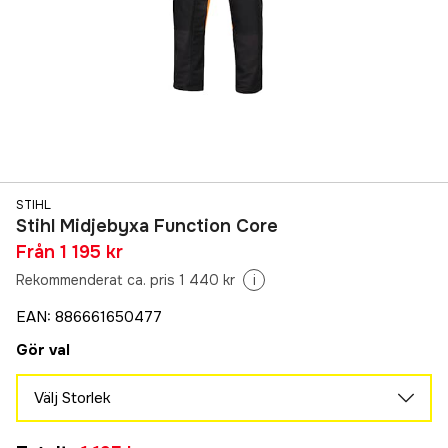
STIHL
Stihl Midjebyxa Function Core
Från
1 195 kr
Rekommenderat ca. pris 1 440 kr
i
EAN
:
886661650477
Gör val
Välj Storlek
XS -6