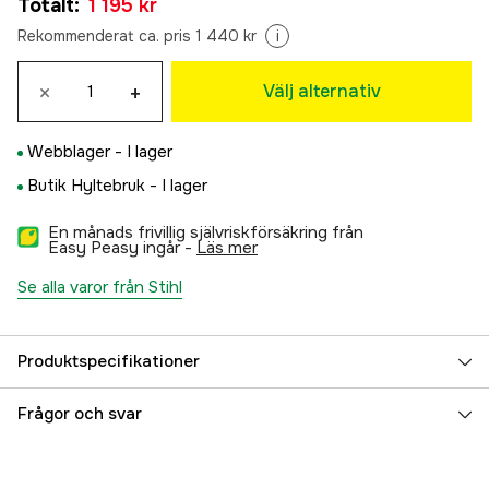
Totalt
:
1 195 kr
1 195 kr
XS
Rekommenderat ca. pris 1 440 kr
i
1 195 kr
S -6
×
+
Välj alternativ
1 195 kr
S
Webblager -
I lager
1 195 kr
S +6
Butik Hyltebruk -
I lager
1 195 kr
En månads frivillig självriskförsäkring från
M-6
Easy Peasy ingår -
läs mer
1 195 kr
M
Se alla varor från Stihl
1 195 kr
L -6
1 195 kr
Produktspecifikationer
L
1 195 kr
Referensnummer
1000873437
Frågor och svar
L +6
Tillverkarens artikelnummer
00883422912
1 195 kr
XL -6