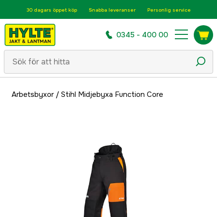
30 dagars öppet köp
Snabba leveranser
Personlig service
0345 - 400 00
Arbetsbyxor
/
Stihl Midjebyxa Function Core