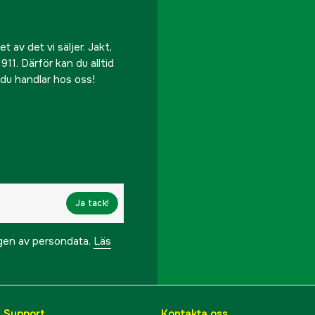
 av det vi säljer. Jakt,
911. Därför kan du alltid
r du handlar hos oss!
Ja tack!
ngen av persondata.
Läs
& Support
Kontakta oss