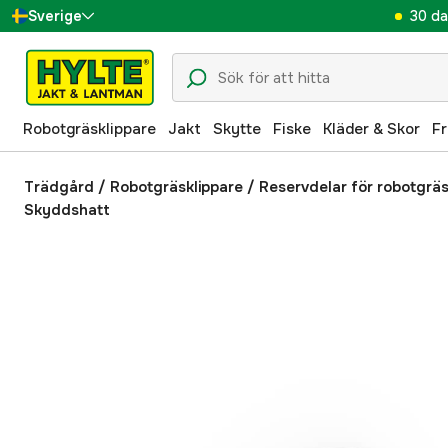
30 da
Sverige
Danmark
Suomi
Robotgräsklippare
Jakt
Skytte
Fiske
Kläder & Skor
Fr
Norge
Deutschland
Trädgård
/
Robotgräsklippare
/
Reservdelar för robotgräs
Skyddshatt