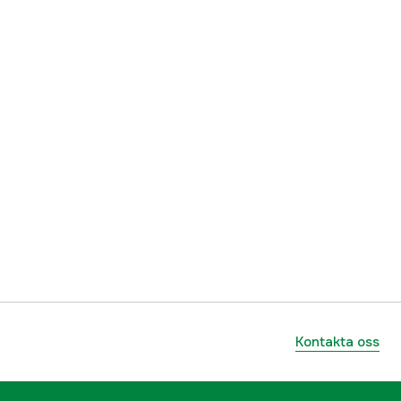
1000108591
ummer
93029294540
886661366880
Kontakta oss