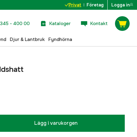
Privat
Företag
Logga in
345 - 400 00
Kataloger
Kontakt
und
Djur & Lantbruk
Fyndhörna
ddshatt
Lägg i varukorgen