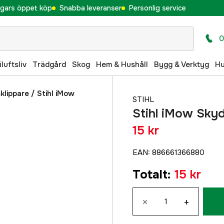
gars öppet köp
Snabba leveranser
Personlig service
0
iluftsliv
Trädgård
Skog
Hem & Hushåll
Bygg & Verktyg
H
klippare
/
Stihl iMow
STIHL
Stihl iMow Sky
15 kr
EAN
:
886661366880
Totalt
:
15 kr
×
+