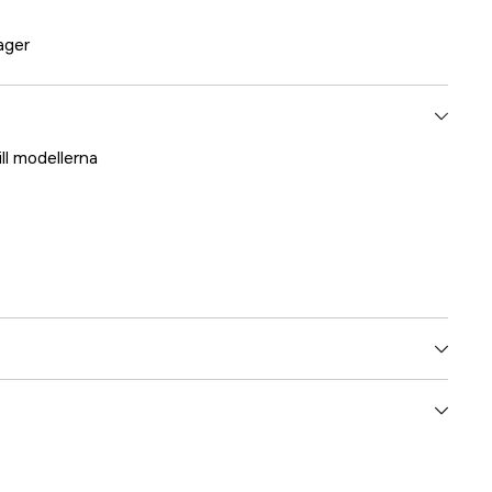
lager
ll modellerna
1 år
yes