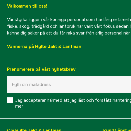
Välkommen till oss!
Vår styrka ligger i vår kunniga personal som har lång erfarenhet
fiske, skog, trädgård och lantbruk har varit vårt fokus sedan 1
känna dig säker på att du får raka svar från ärlig personal nä
Vännerna på Hylte Jakt & Lantman
Prenumerera på vårt nyhetsbrev
Jag accepterar härmed att jag läst och förstått hanteri
mer
Om Hylte Jakt & Lantman
Kundtjänst 