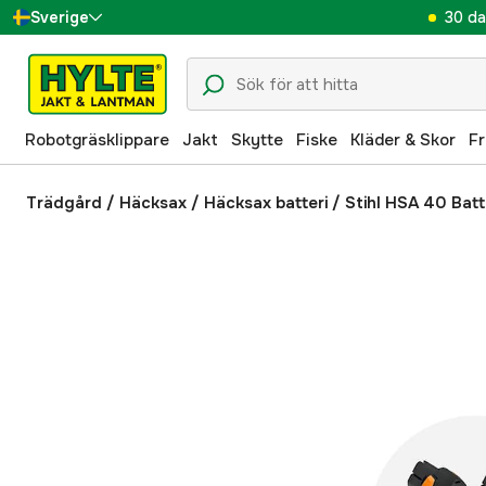
30 da
Sverige
Danmark
Suomi
Robotgräsklippare
Jakt
Skytte
Fiske
Kläder & Skor
Fr
Norge
Deutschland
Trädgård
/
Häcksax
/
Häcksax batteri
/
Stihl HSA 40 Batt