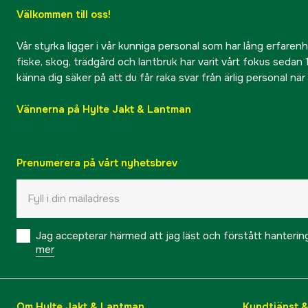
Välkommen till oss!
Vår styrka ligger i vår kunniga personal som har lång erfarenhet
fiske, skog, trädgård och lantbruk har varit vårt fokus sedan 1
känna dig säker på att du får raka svar från ärlig personal nä
Vännerna på Hylte Jakt & Lantman
Prenumerera på vårt nyhetsbrev
Jag accepterar härmed att jag läst och förstått hanteri
mer
Om Hylte Jakt & Lantman
Kundtjänst 