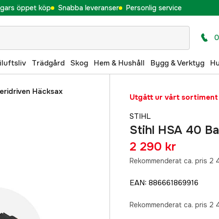
gars öppet köp
Snabba leveranser
Personlig service
0
iluftsliv
Trädgård
Skog
Hem & Hushåll
Bygg & Verktyg
H
eridriven Häcksax
Utgått ur vårt sortiment
STIHL
Stihl HSA 40 Ba
2 290 kr
Rekommenderat ca. pris 2 
EAN
:
886661869916
Rekommenderat ca. pris 2 