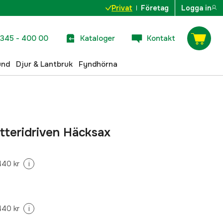
Privat
Företag
Logga in
345 - 400 00
Kataloger
Kontakt
und
Djur & Lantbruk
Fyndhörna
tteridriven Häcksax
440 kr
i
440 kr
i