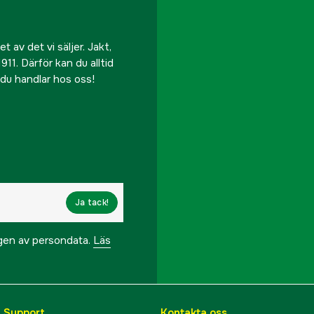
 av det vi säljer. Jakt,
911. Därför kan du alltid
r du handlar hos oss!
Ja tack!
ngen av persondata.
Läs
& Support
Kontakta oss