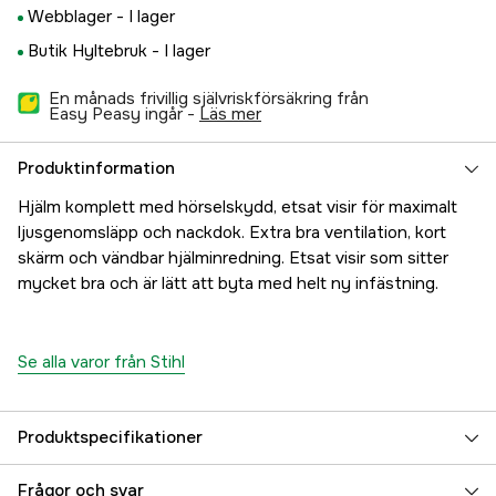
Webblager -
I lager
Butik Hyltebruk -
I lager
En månads frivillig självriskförsäkring från
Easy Peasy ingår -
läs mer
Produktinformation
Hjälm komplett med hörselskydd, etsat visir för maximalt
ljusgenomsläpp och nackdok. Extra bra ventilation, kort
skärm och vändbar hjälminredning. Etsat visir som sitter
mycket bra och är lätt att byta med helt ny infästning.
Se alla varor från Stihl
Produktspecifikationer
Certifications
EN 1731, EN 352, EN 397
Frågor och svar