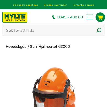
30 dagars öppet köp
Snabba leveranser
Personlig service
0345 - 400 00
Huvudskydd
/
Stihl Hjälmpaket G3000