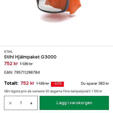
STIHL
Stihl Hjälmpaket G3000
752 kr
1 135 kr
EAN
:
795711298784
Totalt
:
752 kr
1 135 kr
Du sparar
383 kr
-
34
%
Vårt lägsta pris de senaste 30 dagarna före kampanjstart:
1 135 kr
×
+
Lägg i varukorgen