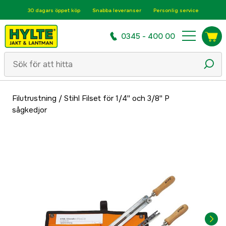
30 dagars öppet köp
Snabba leveranser
Personlig service
0345 - 400 00
Filutrustning
/
Stihl Filset för 1/4'' och 3/8'' P
sågkedjor