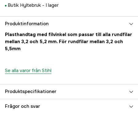
Butik Hyltebruk -
I lager
Produktinformation
Plasthandtag med filvinkel som passar till alla rundfilar
mellan 3,2 och 5,2 mm. För rundfilar mellan 3,2 och
5,5mm
Se alla varor från Stihl
Produktspecifikationer
Global Garanti
yes
Frågor och svar
Garanti
1 år
Referensnummer
1000050128