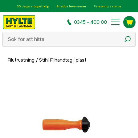
30 dagars öppet köp
Snabba leveranser
Personlig service
0345 - 400 00
Filutrustning
/
Stihl Filhandtag i plast