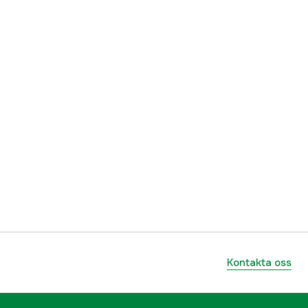
yes
1000078616
ummer
08350107001
795711135584
Kontakta oss