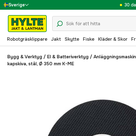
30 da
Sverige
Danmark
Suomi
Robotgräsklippare
Jakt
Skytte
Fiske
Kläder & Skor
Fr
Norge
Deutschland
Bygg & Verktyg
/
El & Batteriverktyg
/
Anläggningsmaskin
kapskiva, stål, Ø 350 mm K-ME