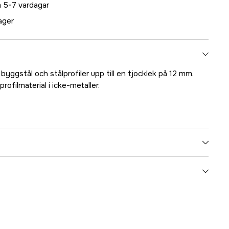
 5-7 vardagar
lager
l byggstål och stålprofiler upp till en tjocklek på 12 mm.
profilmaterial i icke-metaller.
350 mm
20 mm
Fiberförstärkt