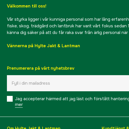
Välkommen till oss!
Vår styrka ligger i vår kunniga personal som har lång erfarenhet
fiske, skog, trädgård och lantbruk har varit vårt fokus sedan 1
känna dig säker på att du får raka svar från ärlig personal nä
Vännerna på Hylte Jakt & Lantman
Prenumerera på vårt nyhetsbrev
Jag accepterar härmed att jag läst och förstått hanteri
mer
Om Hylte Jakt & Lantman
Kundtjänst 