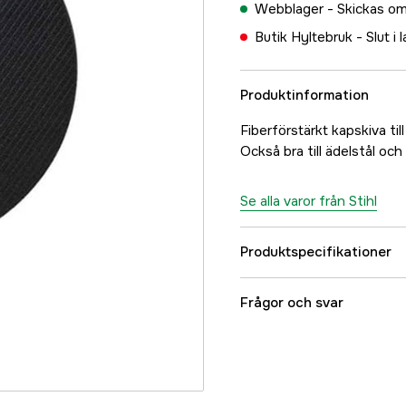
Webblager -
Skickas om
Butik Hyltebruk -
Slut i 
Produktinformation
Fiberförstärkt kapskiva til
Också bra till ädelstål och 
Se alla varor från Stihl
Produktspecifikationer
Diameter
Frågor och svar
Centrumhål
Typ av klinga