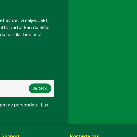
 av det vi säljer. Jakt,
911. Därför kan du alltid
r du handlar hos oss!
Ja tack!
ngen av persondata.
Läs
& Support
Kontakta oss