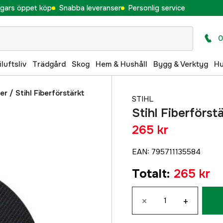
gars öppet köp
Snabba leveranser
Personlig service
0
iluftsliv
Trädgård
Skog
Hem & Hushåll
Bygg & Verktyg
H
er
/
Stihl Fiberförstärkt
STIHL
Stihl Fiberförs
265 kr
EAN
:
795711135584
Totalt
:
265 kr
×
+