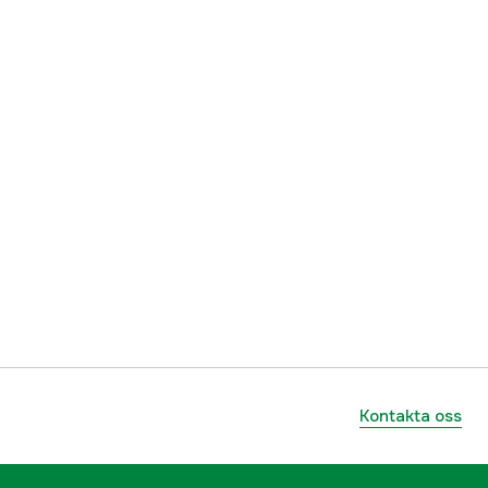
84 st
1,6 mm
3/8''
1 år
yes
1000085601
ummer
30030015631
Kontakta oss
795711154851