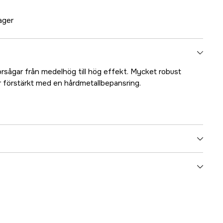
lager
orsågar från medelhög till hög effekt. Mycket robust
r förstärkt med en hårdmetallbepansring.
3003
63 cm
25 tum