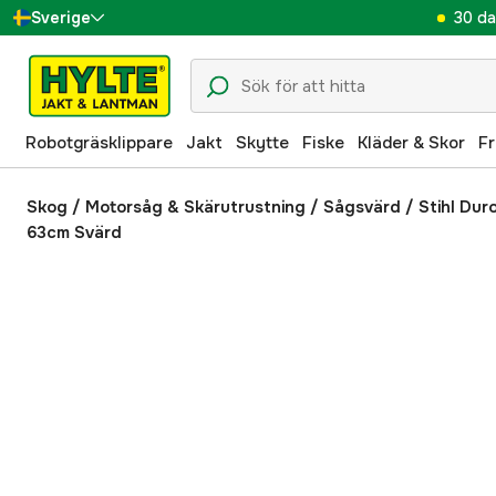
30 da
Sverige
Danmark
Suomi
Robotgräsklippare
Jakt
Skytte
Fiske
Kläder & Skor
Fr
Norge
Deutschland
Skog
/
Motorsåg & Skärutrustning
/
Sågsvärd
/
Stihl Dur
63cm Svärd