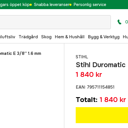
gars öppet köp
Snabba leveranser
Personlig service
0
iluftsliv
Trädgård
Skog
Hem & Hushåll
Bygg & Verktyg
H
omatic E 3/8'' 1.6 mm
STIHL
Stihl Duromatic
1 840 kr
EAN
:
795711154851
Totalt
:
1 840 kr