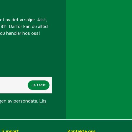
 av det vi säljer. Jakt,
911. Därför kan du alltid
r du handlar hos oss!
Ja tack!
ngen av persondata.
Läs
& Support
Kontakta oss