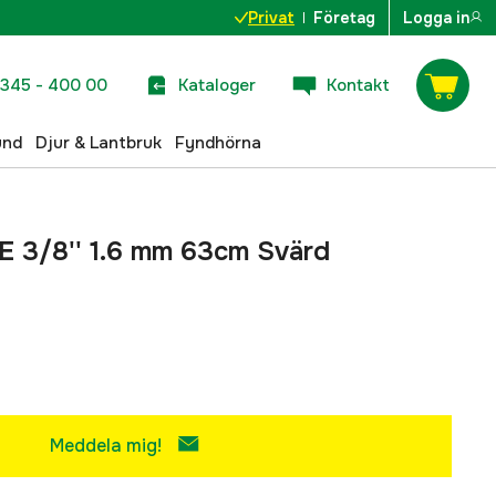
Privat
Företag
Logga in
345 - 400 00
Kataloger
Kontakt
und
Djur & Lantbruk
Fyndhörna
 E 3/8'' 1.6 mm 63cm Svärd
Meddela mig!