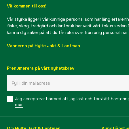
Välkommen till oss!
Vår styrka ligger i vår kunniga personal som har lång erfarenhet
fiske, skog, trädgård och lantbruk har varit vårt fokus sedan 1
känna dig säker på att du får raka svar från ärlig personal nä
Vännerna på Hylte Jakt & Lantman
Prenumerera på vårt nyhetsbrev
Jag accepterar härmed att jag läst och förstått hanteri
mer
Om Hylte Jakt & Lantman
Kundtjänst 