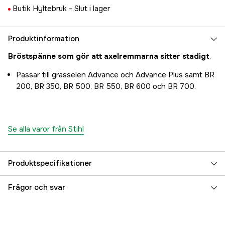
Butik Hyltebruk -
Slut i lager
Produktinformation
Bröstspänne som gör att axelremmarna sitter stadigt
.
Passar till grässelen Advance och Advance Plus samt BR
200, BR 350, BR 500, BR 550, BR 600 och BR 700.
Se alla varor från Stihl
Produktspecifikationer
Garanti
1 år
Frågor och svar
Global Garanti
yes