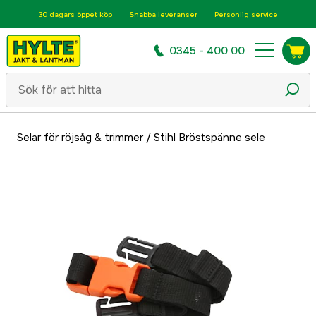
30 dagars öppet köp
Snabba leveranser
Personlig service
0345 - 400 00
Selar för röjsåg & trimmer
/
Stihl Bröstspänne sele