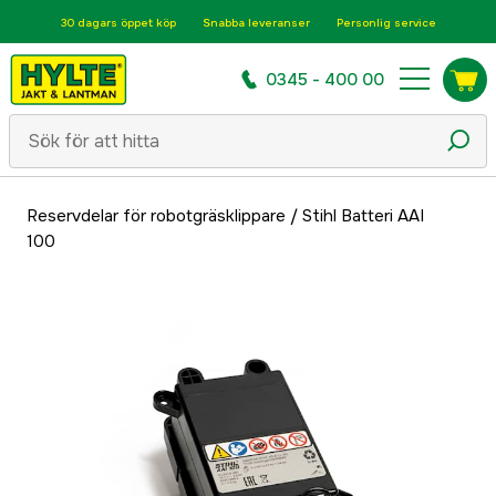
30 dagars öppet köp
Snabba leveranser
Personlig service
0345 - 400 00
Reservdelar för robotgräsklippare
/
Stihl Batteri AAI
100