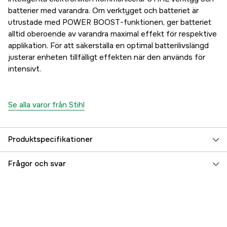
batterier med varandra. Om verktyget och batteriet är
utrustade med POWER BOOST-funktionen, ger batteriet
alltid oberoende av varandra maximal effekt för respektive
applikation. För att säkerställa en optimal batterilivslängd
justerar enheten tillfälligt effekten när den används för
intensivt.
Se alla varor från Stihl
Produktspecifikationer
Batterisystem
Stihl AK
Frågor och svar
Batterikapacitet
5 Ah
Battery type
Li-Ion
Energiinenhåll
180 Wh