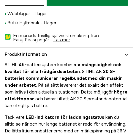
Webblager -
I lager
Butik Hyltebruk -
I lager
En månads frivillig självriskförsäkring från
Easy Peasy ingår -
läs mer
Produktinformation
STIHL AK-batterisystem kombinerar
mångsidighet och
kvalitet för alla trädgårdsarbeten
. STIHL AK
30 S-
batteriet kommunicerar regelbundet med din maskin
under arbetet
. På så sätt levererar det exakt den effekt
som krävs i den aktuella situationen. Detta möjliggör
högre
effekttoppar
och bidrar till att AK 30 S prestandapotential
kan utnyttjas bättre.
Tack vare
LED-indikatorn för laddningsstatus
kan du
alltid se när och hur länge batteriet är redo för användning.
De lätta litiumjonbatterierna med en märkspänning på 36 V