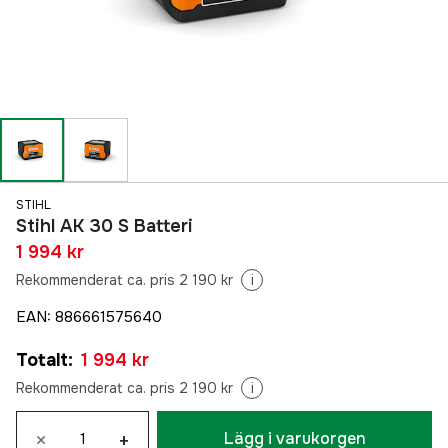
STIHL
Stihl AK 30 S Batteri
1 994 kr
Rekommenderat ca. pris 2 190 kr
i
EAN
:
886661575640
Totalt
:
1 994 kr
Rekommenderat ca. pris 2 190 kr
i
×
+
Lägg i varukorgen