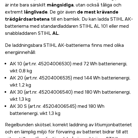
är inte bara särskilt
mångsidiga
, utan också tåliga och
extremt
långlivade
. De gör även
de mest krävande
trädgårdsarbetena
till en barnlek. Du kan ladda STIHL AK-
batterierna med standardladdaren STIHL AL 101 eller med
snabbladdaren STIHL
AL
.
De laddningsbara STIHL AK-batterierna finns med olika
energiinnehåll:
AK 10 (art.nr. 45204006530) med 72 Wh batterienergi,
vikt 0,8 kg
AK 20 (art.nr. 45204006535) med 144 Wh batterienergi,
vikt 1,2 kg
AK 30 (art.nr. 45204006540) med 180 Wh batterienergi,
vikt 1,3 kg
AK 30 S (art.nr. 45204006545) med 180 Wh
batterienergi, vikt 1,3 kg
Regelbunden skötsel, korrekt laddning av litiumjonbatteriet
och en lämplig miljö för förvaring av batteriet bidrar till att