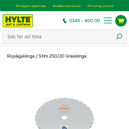
30 dagars öppet köp
Snabba leveranser
Personlig service
0345 - 400 00
Röjsågsklinga
/
Stihl 250/20 Gräsklinga