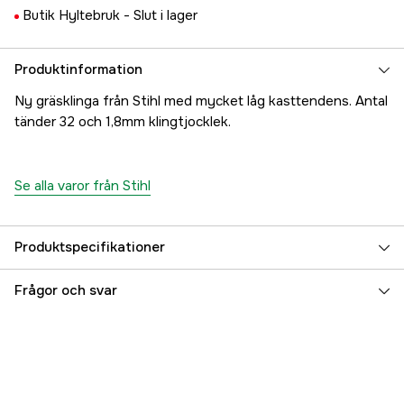
Butik Hyltebruk -
Slut i lager
Produktinformation
Ny gräsklinga från Stihl med mycket låg kasttendens. Antal
tänder 32 och 1,8mm klingtjocklek.
Se alla varor från Stihl
Produktspecifikationer
Centrumhål Röjsåg
20 mm
Frågor och svar
Diameter
250 mm
Global Garanti
yes
Garanti
1 år