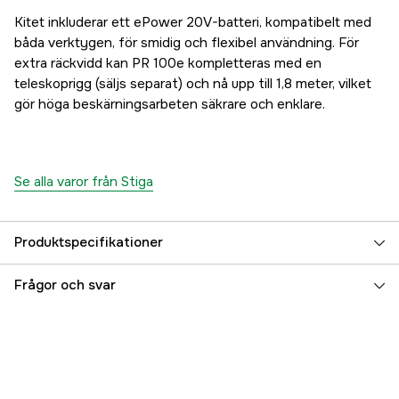
Kitet inkluderar ett ePower 20V-batteri, kompatibelt med
båda verktygen, för smidig och flexibel användning. För
extra räckvidd kan PR 100e kompletteras med en
teleskoprigg (säljs separat) och nå upp till 1,8 meter, vilket
gör höga beskärningsarbeten säkrare och enklare.
Se alla varor från Stiga
Produktspecifikationer
Referensnummer
1000858183
Frågor och svar
Tillverkarens artikelnummer
257122001/ST1
EAN
8008984868052