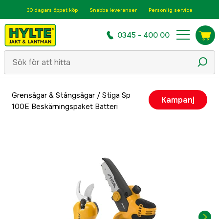
30 dagars öppet köp
Snabba leveranser
Personlig service
0345 - 400 00
Grensågar & Stångsågar
/
Stiga Sp
Kampanj
100E Beskärningspaket Batteri