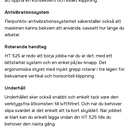
att uppnå en konsekvent och exakt klippning.
Antivibrationssystem
Flerpunkts-antivibrationssystemet säkerställer också att
maskinen känns bekväm att använda, oavsett hur länge du
arbetar.
Roterande handtag
HT 525 är redo att börja jobba när du är det, med ett
lättstartat system och en enkel på/av-knapp. Det
ergonomiska styret med mjukt grepp roterar i tre lägen för
bekvämare vertikal och horisontell klippning.
Underhåll
Underhållet sker också snabbt och enkelt tack vare den
verktygsfria åtkomsten till luftfiltret. Och när du behöver
slipa svärdet är det enkelt att ta bort skyddet. När jobbet
är klart kan du enkelt lägga undan din HT 525 tills du
behöver den nästa gång.