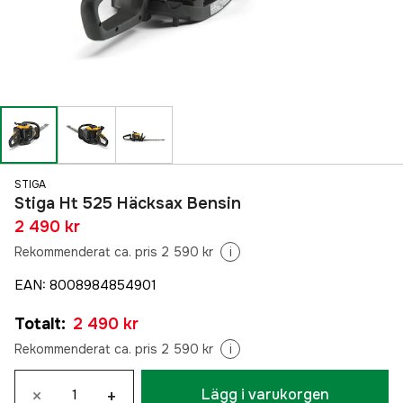
STIGA
Stiga Ht 525 Häcksax Bensin
2 490 kr
Rekommenderat ca. pris 2 590 kr
i
EAN
:
8008984854901
Totalt
:
2 490 kr
Rekommenderat ca. pris 2 590 kr
i
×
+
Lägg i varukorgen