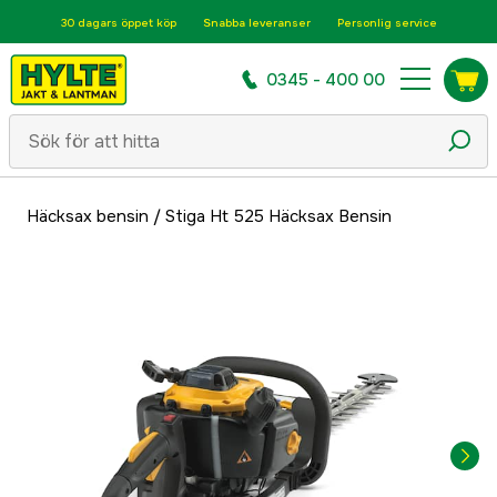
30 dagars öppet köp
Snabba leveranser
Personlig service
0345 - 400 00
Häcksax bensin
/
Stiga Ht 525 Häcksax Bensin