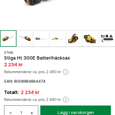
STIGA
Stiga Ht 300E Batterihäcksax
2 234 kr
Rekommenderat ca. pris 2 490 kr
i
EAN
:
8008984864474
Totalt
:
2 234 kr
Rekommenderat ca. pris 2 490 kr
i
×
+
Lägg i varukorgen