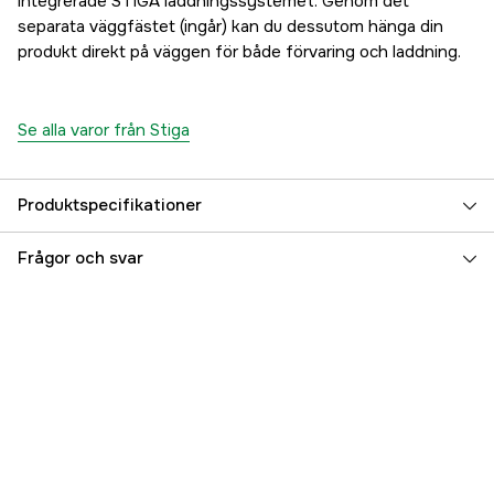
integrerade STIGA laddningssystemet. Genom det
separata väggfästet (ingår) kan du dessutom hänga din
produkt direkt på väggen för både förvaring och laddning.
Se alla varor från Stiga
Produktspecifikationer
Batterisystem
Stiga 20 V
Frågor och svar
Drivkälla
Batteri
Effekt
0.4 kW
Garanti
2 år
Inkl. Batteri & Laddare
yes
Ljudnivå
87 dB(A)