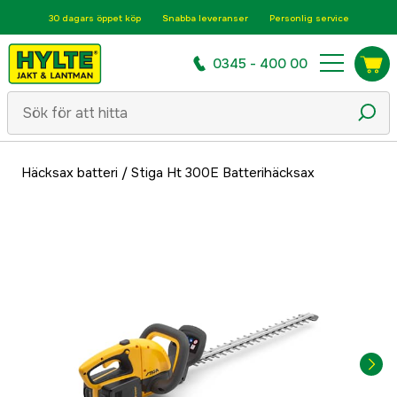
30 dagars öppet köp
Snabba leveranser
Personlig service
0345 - 400 00
Häcksax batteri
/
Stiga Ht 300E Batterihäcksax