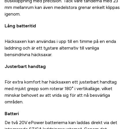
buskklippning med precision. Tack vare tänderna med 23
mm mellanrum kan även medelstora grenar enkelt klippas
igenom.
Lång batteritid
Häcksaxen kan användas i upp till en timme på en enda
laddning och är ett tystare alternativ till vanliga
bensindrivna häcksaxar.
Justerbart handtag
För extra komfort har häcksaxen ett justerbart handtag
med mjukt grepp som roterar 180° i vertikalläge, vilket
minskar behovet av att vrida sig för att nå besvärliga
områden.
Batteri
De två 20V ePower batterierna kan laddas direkt via det