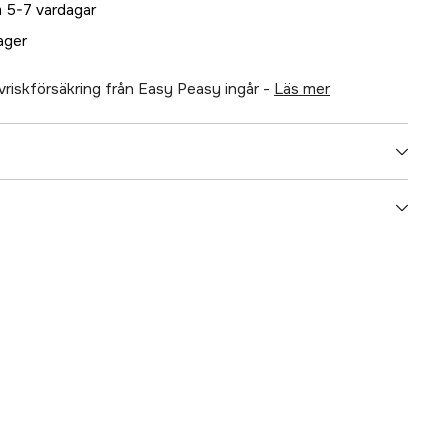
 5-7 vardagar
lager
älvriskförsäkring från Easy Peasy ingår -
läs mer
5000097652
ummer
092200WK
071247922066