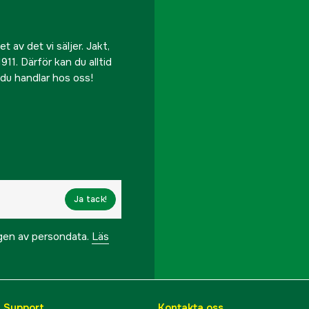
 av det vi säljer. Jakt,
911. Därför kan du alltid
r du handlar hos oss!
Ja tack!
ngen av persondata.
Läs
& Support
Kontakta oss