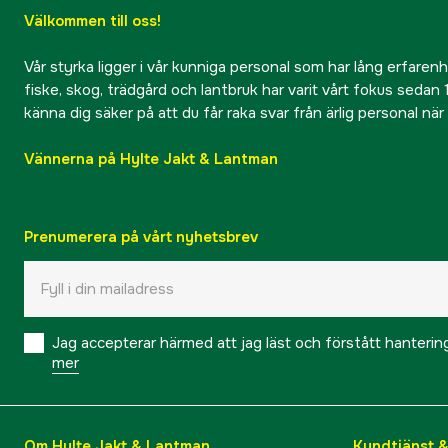
Välkommen till oss!
Vår styrka ligger i vår kunniga personal som har lång erfarenhet
fiske, skog, trädgård och lantbruk har varit vårt fokus sedan 1
känna dig säker på att du får raka svar från ärlig personal nä
Vännerna på Hylte Jakt & Lantman
Prenumerera på vårt nyhetsbrev
Jag accepterar härmed att jag läst och förstått hanteri
mer
Om Hylte Jakt & Lantman
Kundtjänst 