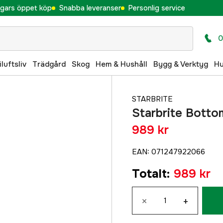
gars öppet köp
Snabba leveranser
Personlig service
0
iluftsliv
Trädgård
Skog
Hem & Hushåll
Bygg & Verktyg
H
STARBRITE
Starbrite Botto
989 kr
EAN
:
071247922066
Totalt
:
989 kr
×
+