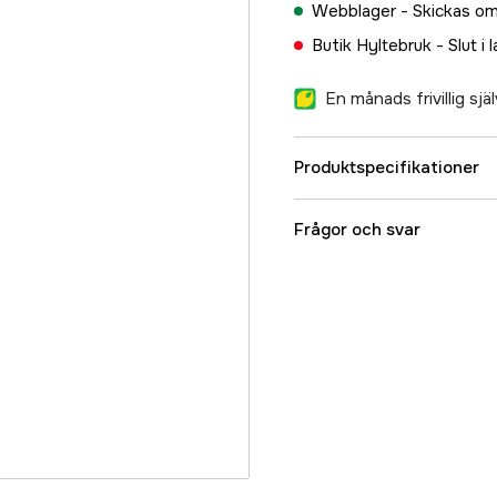
Webblager -
Skickas om
Butik Hyltebruk -
Slut i 
En månads frivillig sj
Produktspecifikationer
Referensnummer
Frågor och svar
Tillverkarens artikeln
EAN