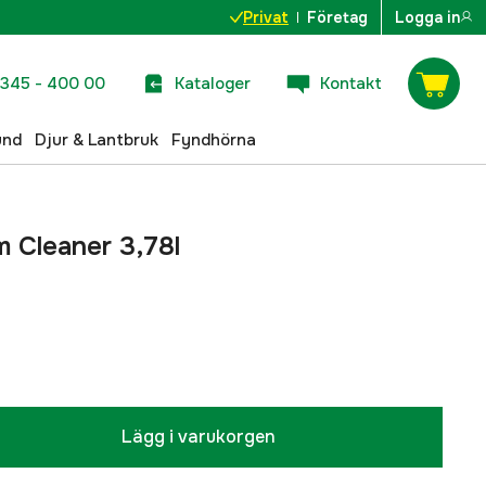
Privat
Företag
Logga in
345 - 400 00
Kataloger
Kontakt
und
Djur & Lantbruk
Fyndhörna
m Cleaner 3,78l
Lägg i varukorgen