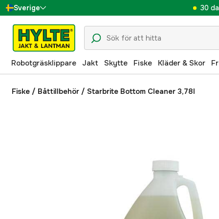
30 da
Sverige
Danmark
Suomi
Robotgräsklippare
Jakt
Skytte
Fiske
Kläder & Skor
Fr
Norge
Deutschland
Fiske
/
Båttillbehör
/
Starbrite Bottom Cleaner 3,78l