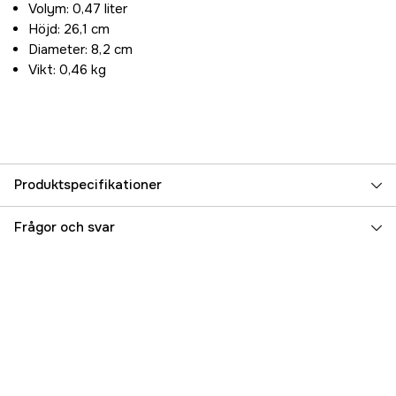
Volym: 0,47 liter
Höjd: 26,1 cm
Diameter: 8,2 cm
Vikt: 0,46 kg
Produktspecifikationer
Referensnummer
6000039384
Frågor och svar
Tillverkarens artikelnummer
ST1001228073
EAN
6939236347891