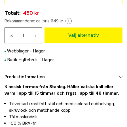
Svart
Totalt
:
480 kr
480 kr
Rekommenderat ca. pris 649 kr
i
×
+
Välj alternativ
Webblager -
I lager
Butik Hyltebruk -
I lager
Produktinformation
Klassisk termos från Stanley. Håller vätska kall eller
varm i upp till 15 timmar och fryst i upp till 48 timmar.
Tillverkad i rostfritt stål och med isolerad dubbelvägg,
skruvlock och matchande kopp
Tål maskindisk
100 % BPA-fri