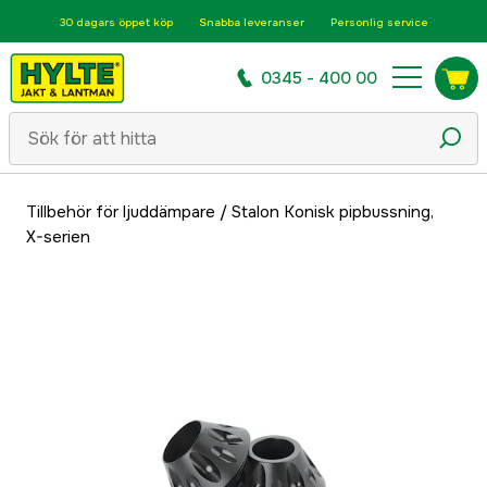
30 dagars öppet köp
Snabba leveranser
Personlig service
0345 - 400 00
Tillbehör för ljuddämpare
/
Stalon Konisk pipbussning,
X-serien