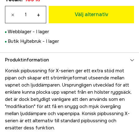
22,5mm
×
+
195 kr
Välj alternativ
13 mm
189 kr
Webblager -
I lager
Butik Hyltebruk -
I lager
Produktinformation
Konisk pipbussning för X-serien ger ett extra stöd mot
pipan och skapar ett strömlinjeformat utseende mellan
vapnet och ljuddämparen. Ursprungligen utvecklad för att
enklare kunna plocka upp vapnet från en hölster ryggsäck,
det är dock betydligt vanligare att den används som en
"modifikation" för att få en snygg och mjuk övergång
mellan ljuddämpare och vapenpipa. Konisk pipbussning X-
serien är ett alternativ till standard pipbussning och
ersätter dess funktion.