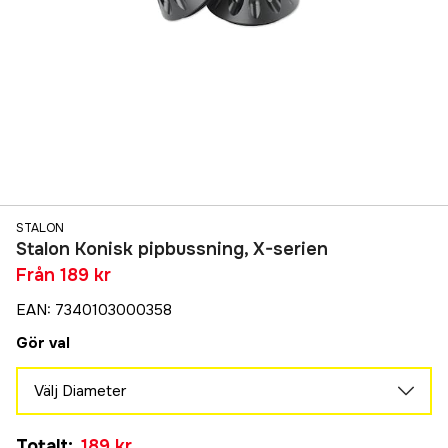
STALON
Stalon Konisk pipbussning, X-serien
Från
189 kr
EAN
:
7340103000358
Gör val
Välj Diameter
18 mm
Totalt
:
189 kr
189 kr