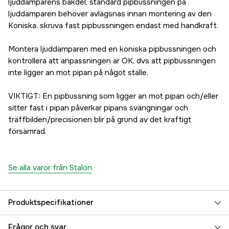
ljuddämparens bakdel, standard pipbussningen på
ljuddämparen behöver avlägsnas innan montering av den
Koniska. skruva fast pipbussningen endast med handkraft.
Montera ljuddämparen med en koniska pipbussningen och
kontrollera att anpassningen är OK, dvs att pipbussningen
inte ligger an mot pipan på något ställe.
VIKTIGT: En pipbussning som ligger an mot pipan och/eller
sitter fast i pipan påverkar pipans svängningar och
träffbilden/precisionen blir på grund av det kraftigt
försämrad.
Se alla varor från Stalon
Produktspecifikationer
Referensnummer
3000019489
Frågor och svar