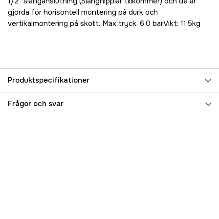
1/2” slanganslutning (Slangnipplar tillkommer) och de är
gjorda för horisontell montering på durk och
vertikalmontering på skott. Max tryck: 6,0 barVikt: 11,5kg
Produktspecifikationer
Referensnummer
5000025471
Frågor och svar
Tillverkarens artikelnummer
56-47456-01 OEM
EAN
7330717011550