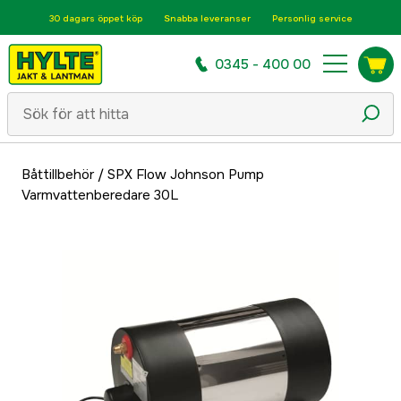
30 dagars öppet köp
Snabba leveranser
Personlig service
0345 - 400 00
Båttillbehör
/
SPX Flow Johnson Pump
Varmvattenberedare 30L