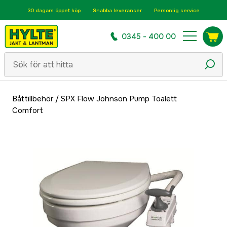
30 dagars öppet köp
Snabba leveranser
Personlig service
0345 - 400 00
Båttillbehör
/
SPX Flow Johnson Pump Toalett
Comfort