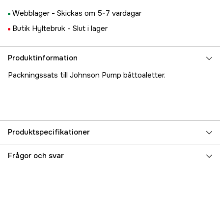
Webblager -
Skickas om 5-7 vardagar
Butik Hyltebruk -
Slut i lager
Produktinformation
Packningssats till Johnson Pump båttoaletter.
Produktspecifikationer
Referensnummer
5000022031
Frågor och svar
Tillverkarens artikelnummer
81-47242-01
EAN
7330717010027