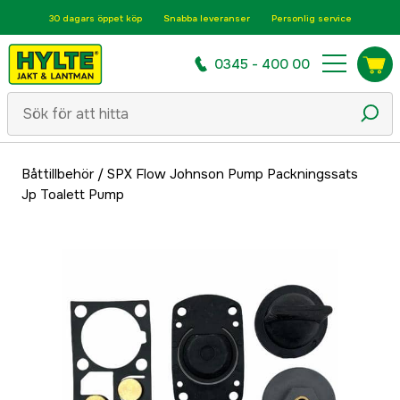
30 dagars öppet köp
Snabba leveranser
Personlig service
0345 - 400 00
Båttillbehör
/
SPX Flow Johnson Pump Packningssats
Jp Toalett Pump