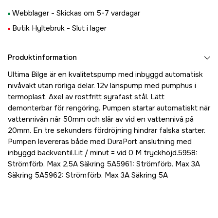
Webblager -
Skickas om 5-7 vardagar
Butik Hyltebruk -
Slut i lager
Produktinformation
Ultima Bilge är en kvalitetspump med inbyggd automatisk
nivåvakt utan rörliga delar. 12v länspump med pumphus i
termoplast. Axel av rostfritt syrafast stål. Lätt
demonterbar för rengöring. Pumpen startar automatiskt när
vattennivån når 50mm och slår av vid en vattennivå på
20mm. En tre sekunders fördröjning hindrar falska starter.
Pumpen levereras både med DuraPort anslutning med
inbyggd backventil.Lit / minut = vid 0 M tryckhöjd.5958:
Strömförb. Max 2,5A Säkring 5A5961: Strömförb. Max 3A
Säkring 5A5962: Strömförb. Max 3A Säkring 5A