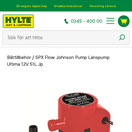
30 dagars öppet köp
Snabba leveranser
Personlig service
0345 - 400 00
Båttillbehör
/
SPX Flow Johnson Pump Länspump
Ultima 12V 51L Jp