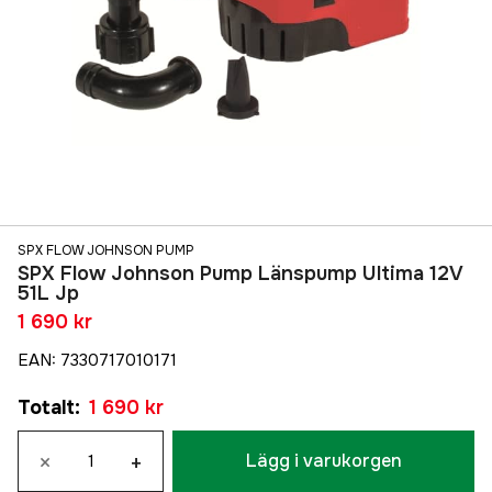
SPX FLOW JOHNSON PUMP
SPX Flow Johnson Pump Länspump Ultima 12V
51L Jp
1 690 kr
EAN
:
7330717010171
Totalt
:
1 690 kr
×
+
Lägg i varukorgen