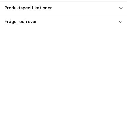
Produktspecifikationer
Referensnummer
5000021064
Frågor och svar
Tillverkarens artikelnummer
32-47259-008
EAN
7330717010171