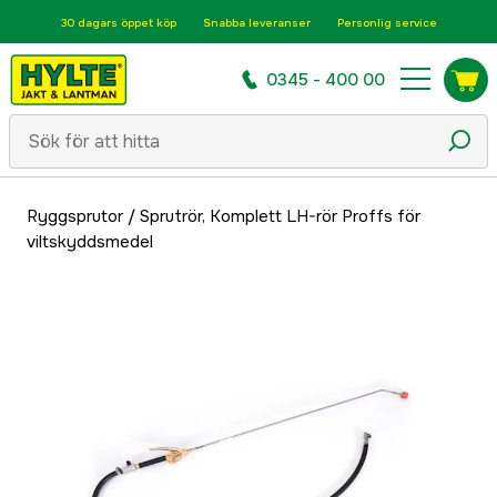
30 dagars öppet köp
Snabba leveranser
Personlig service
0345 - 400 00
Ryggsprutor
/
Sprutrör, Komplett LH-rör Proffs för
viltskyddsmedel