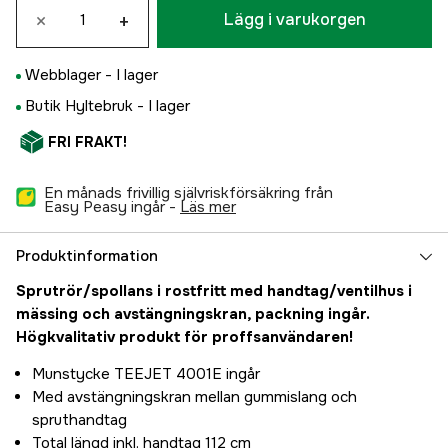
×
+
Lägg i varukorgen
Webblager -
I lager
Butik Hyltebruk -
I lager
FRI FRAKT!
En månads frivillig självriskförsäkring från
Easy Peasy ingår -
läs mer
Produktinformation
Sprutrör/spollans i rostfritt med handtag/ventilhus i
mässing och avstängningskran, packning ingår.
Högkvalitativ produkt för proffsanvändaren!
Munstycke TEEJET 4001E ingår
Med avstängningskran mellan gummislang och
spruthandtag
Total längd inkl. handtag 112 cm