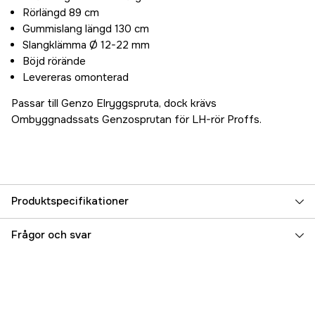
Rörlängd 89 cm
Gummislang längd 130 cm
Slangklämma Ø 12-22 mm
Böjd rörände
Levereras omonterad
Passar till Genzo Elryggspruta, dock krävs
Ombyggnadssats Genzosprutan för LH-rör Proffs.
Produktspecifikationer
Referensnummer
3000017715
Frågor och svar
Tillverkarens artikelnummer
LH-rör
EAN
7333080049021