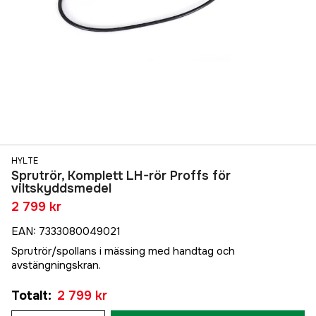
HYLTE
Sprutrör, Komplett LH-rör Proffs för
viltskyddsmedel
2 799 kr
EAN
:
7333080049021
Sprutrör/spollans i mässing med handtag och
avstängningskran.
Totalt
:
2 799 kr