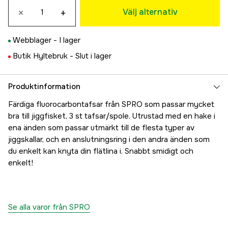
×
+
59 kr
Välj alternativ
Webblager -
I lager
Butik Hyltebruk -
Slut i lager
Produktinformation
Färdiga fluorocarbontafsar från SPRO som passar mycket
bra till jiggfisket, 3 st tafsar/spole. Utrustad med en hake i
ena änden som passar utmärkt till de flesta typer av
jiggskallar, och en anslutningsring i den andra änden som
du enkelt kan knyta din flätlina i. Snabbt smidigt och
enkelt!
Se alla varor från SPRO