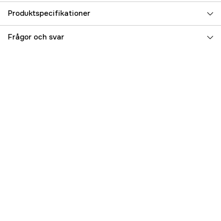
Produktspecifikationer
Referensnummer
5000007903
Frågor och svar
Tillverkarens artikelnummer
45901
EAN
8716851380872