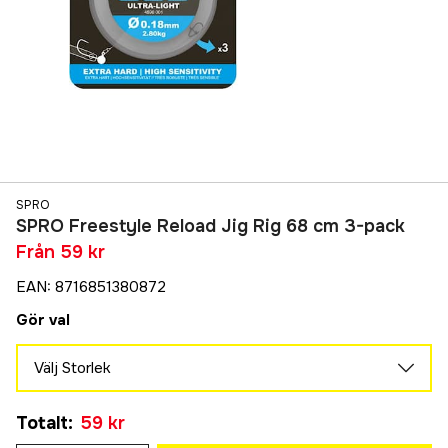
SPRO
SPRO Freestyle Reload Jig Rig 68 cm 3-pack
Från
59 kr
EAN
:
8716851380872
Gör val
Välj Storlek
0,18 mm
Slutsåld
Totalt
:
59 kr
59 kr
0,22 mm