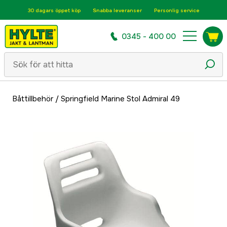
30 dagars öppet köp
Snabba leveranser
Personlig service
0345 - 400 00
Båttillbehör
/
Springfield Marine Stol Admiral 49