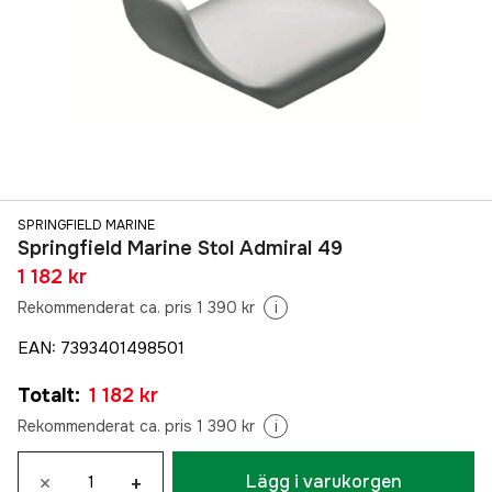
SPRINGFIELD MARINE
Springfield Marine Stol Admiral 49
1 182 kr
Rekommenderat ca. pris 1 390 kr
i
EAN
:
7393401498501
Totalt
:
1 182 kr
Rekommenderat ca. pris 1 390 kr
i
×
+
Lägg i varukorgen