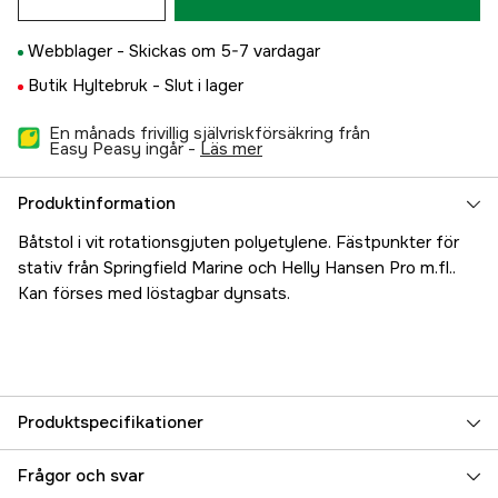
Webblager -
Skickas om 5-7 vardagar
Butik Hyltebruk -
Slut i lager
En månads frivillig självriskförsäkring från
Easy Peasy ingår -
läs mer
Produktinformation
Båtstol i vit rotationsgjuten polyetylene. Fästpunkter för
stativ från Springfield Marine och Helly Hansen Pro m.fl..
Kan förses med löstagbar dynsats.
Produktspecifikationer
Referensnummer
5000024298
Frågor och svar