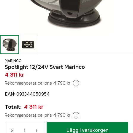
MARINCO
Spotlight 12/24V Svart Marinco
4 311 kr
Rekommenderat ca. pris 4 790 kr
i
EAN
:
093344050954
Totalt
:
4 311 kr
Rekommenderat ca. pris 4 790 kr
i
×
+
Lägg i varukorgen