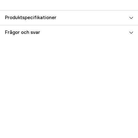
Produktspecifikationer
Referensnummer
5000024177
Frågor och svar
Tillverkarens artikelnummer
17.5276
EAN
093344050954