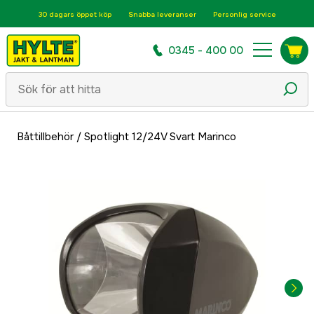
30 dagars öppet köp
Snabba leveranser
Personlig service
0345 - 400 00
Båttillbehör
/
Spotlight 12/24V Svart Marinco