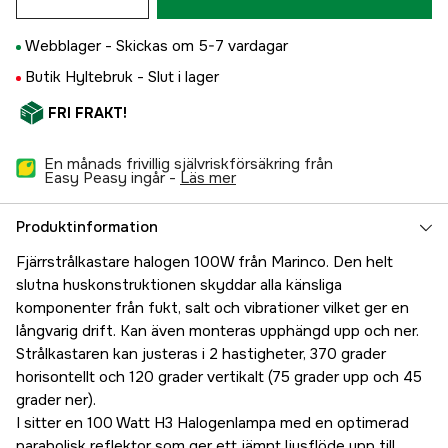
Webblager -
Skickas om 5-7 vardagar
Butik Hyltebruk -
Slut i lager
FRI FRAKT!
En månads frivillig självriskförsäkring från
Easy Peasy ingår -
läs mer
Produktinformation
Fjärrstrålkastare halogen 100W från Marinco. Den helt
slutna huskonstruktionen skyddar alla känsliga
komponenter från fukt, salt och vibrationer vilket ger en
långvarig drift. Kan även monteras upphängd upp och ner.
Strålkastaren kan justeras i 2 hastigheter, 370 grader
horisontellt och 120 grader vertikalt (75 grader upp och 45
grader ner).
I sitter en 100 Watt H3 Halogenlampa med en optimerad
parabolisk reflektor som ger ett jämnt ljusflöde upp till